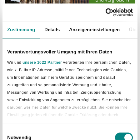
Die nächsten Ortsführungen
Zustimmung
Details
Anzeigeneinstellungen
Über
oder Wanderungen Komm mit
auf einen Spazier-Gang. Oder
mach eine Stadt-Tour mit.
Verantwortungsvoller Umgang mit Ihren Daten
Wir und
unsere 1022 Partner
verarbeiten Ihre persönlichen Daten,
wie z. B. Ihre IP-Adresse, mithilfe von Technologien wie Cookies,
um Informationen auf Ihrem Gerät zu speichern und darauf
zuzugreifen und so personalisierte Werbung und Inhalte,
Sie möchten unseren Ort lieber
Messungen von Werbung und Inhalten, Zielgruppenforschung
in Gesellschaft von Experten
sowie Entwicklung von Angeboten zu ermöglichen. Sie entscheiden
erkunden? Kommen Sie mit uns.
darüber, wer Ihre Daten für welche Zwecke nutzt. Sie können Ihre
Wir zeigen Ihnen den Ort.
Einwilligung jederzeit über die Cookie-Erklärung oder durch
Klicken auf das Privacy Trigger Symbol ändern oder widerrufen
Fachleute sind dabei.
Einwilligungsauswahl
Notwendig
Wenn Sie es erlauben, würden wir auch gerne: