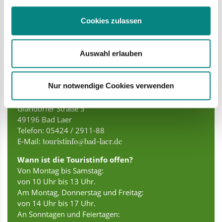
Cookies zulassen
Kommen Sie uns besuchen.Das
Auswahl erlauben
Team von Bad Laer Touristik
freut sich.Wir warten auf Sie.
Nur notwendige Cookies verwenden
Touristinfo in Bad Laer
Glandorfer Straße 5
49196 Bad Laer
Telefon: 05424 / 2911-88
E-Mail:
touristinfo@bad-laer.de
Wann ist die Touristinfo offen?
Von Montag bis Samstag:
von 10 Uhr bis 13 Uhr.
Am Montag, Donnerstag und Freitag:
von 14 Uhr bis 17 Uhr.
An Sonntagen und Feiertagen: