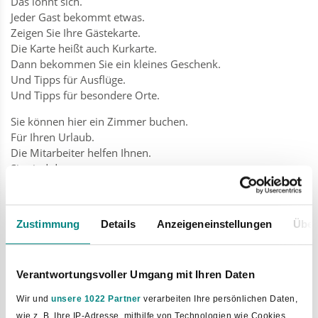
Das lohnt sich.
Jeder Gast bekommt etwas.
Zeigen Sie Ihre Gästekarte.
Die Karte heißt auch Kurkarte.
Dann bekommen Sie ein kleines Geschenk.
Und Tipps für Ausflüge.
Und Tipps für besondere Orte.
Sie können hier ein Zimmer buchen.
Für Ihren Urlaub.
Die Mitarbeiter helfen Ihnen.
Sie sind da:
6 Tage in der Woche
Am Telefon
Zustimmung
Details
Anzeigeneinstellungen
Über
Per E-Mail
Gute Beratung
Die Touristik will, dass Sie zufrieden sind.
Verantwortungsvoller Umgang mit Ihren Daten
Sie bekommen gute Beratung.
Wir und
unsere 1022 Partner
verarbeiten Ihre persönlichen Daten,
Die Beratung hat ein Siegel.
wie z. B. Ihre IP-Adresse, mithilfe von Technologien wie Cookies,