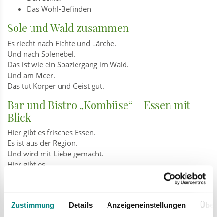
Das Wohl-Befinden
Sole und Wald zusammen
Es riecht nach Fichte und Lärche.
Und nach Solenebel.
Das ist wie ein Spaziergang im Wald.
Und am Meer.
Das tut Körper und Geist gut.
Bar und Bistro „Kombüse“ – Essen mit
Blick
Hier gibt es frisches Essen.
Es ist aus der Region.
Und wird mit Liebe gemacht.
Hier gibt es:
Frühstück für einen guten Start
Jeden Tag ein anderes Mittagessen
Kaffee und selbst gemachten Kuchen
Zustimmung
Details
Anzeigeneinstellungen
Über