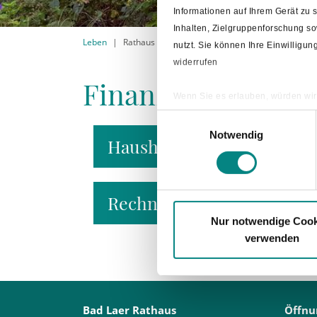
Informationen auf Ihrem Gerät zu
Inhalten, Zielgruppenforschung s
Leben
Rathaus
Finanzen
nutzt. Sie können Ihre Einwilligu
widerrufen
Finanzen
Wenn Sie es erlauben, würden wir
Informationen über Ihre ge
Einwilligungsauswahl
Ihr Gerät durch aktives Sc
Notwendig
Haushaltsdaten
Erfahren Sie mehr darüber, wie Ih
Rechnungsstellung
Nur notwendige Cook
verwenden
Bad Laer Rathaus
Öffnu