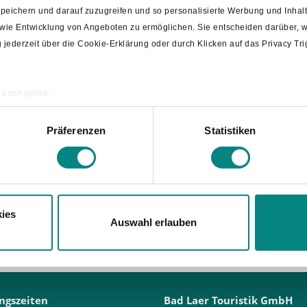
 speichern und darauf zuzugreifen und so personalisierte Werbung und Inh
owie Entwicklung von Angeboten zu ermöglichen. Sie entscheiden darüber, w
ng jederzeit über die Cookie-Erklärung oder durch Klicken auf das Privacy T
 auch gerne:
ografische Lage erfassen, welche bis auf einige Meter genau sein können
annen nach bestimmten Merkmalen (Fingerprinting) identifizieren
Präferenzen
Statistiken
Gemeindekasse
re persönlichen Daten verarbeitet werden, und legen Sie Ihre Präferenzen i
Steuern & Gebühren
ies
Auswahl erlauben
Dieser Text wurde mit KI übersetzt.
ngszeiten
Bad Laer Touristik GmbH