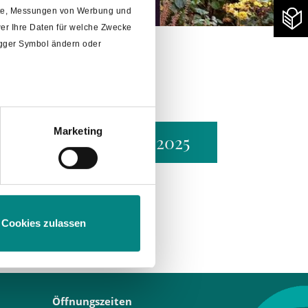
alte, Messungen von Werbung und
er Ihre Daten für welche Zwecke
rigger Symbol ändern oder
Marketing
Grundsteuerreform 2025
m
Abschnitt Einzelheiten
fest.
Cookies zulassen
Öffnungszeiten