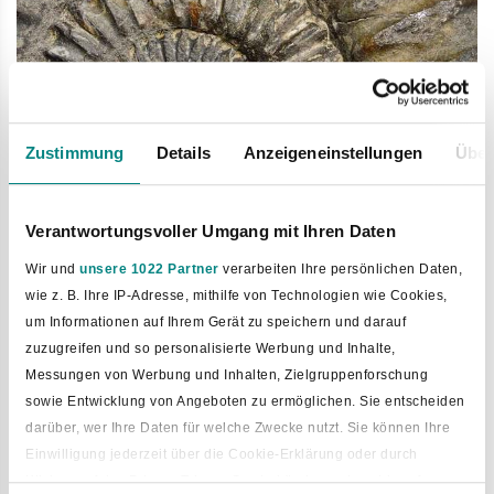
Zustimmung
Details
Anzeigeneinstellungen
Über
Bild vergrößern
Verantwortungsvoller Umgang mit Ihren Daten
Wir und
unsere 1022 Partner
verarbeiten Ihre persönlichen Daten,
wie z. B. Ihre IP-Adresse, mithilfe von Technologien wie Cookies,
um Informationen auf Ihrem Gerät zu speichern und darauf
zuzugreifen und so personalisierte Werbung und Inhalte,
Messungen von Werbung und Inhalten, Zielgruppenforschung
sowie Entwicklung von Angeboten zu ermöglichen. Sie entscheiden
darüber, wer Ihre Daten für welche Zwecke nutzt. Sie können Ihre
Einwilligung jederzeit über die Cookie-Erklärung oder durch
Klicken auf das Privacy Trigger Symbol ändern oder widerrufen