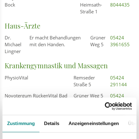
Bock
Heimsath-
8044435
Straße 1
Haus-Ärzte
Dr.
Er macht Behandlungen
Grüner
05424
Michael
mit den Händen.
Weg 5
3961655
Lingner
Krankengymnastik und Massagen
PhysioVital
Remseder
05424
Straße 5
291144
Novotergum RückenVital Bad
Grüner Weg 5
05424
Laer
225922
Physio Bad Laer Jochen
Glandorfer
05424
Bürgener
Straße 4
7447
Zustimmung
Details
Anzeigeneinstellungen
Über
Rücken Vital Zentrum Bad
Grüner Weg 5
05424
Laer
225922