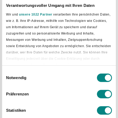
Verantwortungsvoller Umgang mit Ihren Daten
Julia Scheiper-Uhlmann
Winkelsettener
05424
Ring 11
297019
Wir und
unsere 1022 Partner
verarbeiten Ihre persönlichen Daten,
wie z. B. Ihre IP-Adresse, mithilfe von Technologien wie Cookies,
Massage-Praxis Reinhard
Versmolder
05424
um Informationen auf Ihrem Gerät zu speichern und darauf
Scheiper
Straße 3
7887
zuzugreifen und so personalisierte Werbung und Inhalte,
Eva Hüser Physio-Therapie
Kesselstraße
05424
Messungen von Werbung und Inhalten, Zielgruppenforschung
1A
8042890
sowie Entwicklung von Angeboten zu ermöglichen. Sie entscheiden
darüber, wer Ihre Daten für welche Zwecke nutzt. Sie können Ihre
Physio-Therapie Wesselkock
Bielefelder
05424
Einwilligung jederzeit über die Cookie-Erklärung oder durch
Straße 30
3965898
Klicken auf das Privacy Trigger Symbol ändern oder widerrufen
Ergo-Therapie
Einwilligungsauswahl
Notwendig
Wenn Sie es erlauben, würden wir auch gerne:
Marion Hülsmann Praxis für
Bielefelder
05424
Informationen über Ihre geografische Lage erfassen, welche
Ergo-Therapie
Straße 12
803073
bis auf einige Meter genau sein können
Präferenzen
Ihr Gerät durch aktives Scannen nach bestimmten
Atem-Gymnastik
Merkmalen (Fingerprinting) identifizieren
Statistiken
SoleVital
Remseder
05424
Erfahren Sie mehr darüber, wie Ihre persönlichen Daten verarbeitet
Straße 5
291144
werden, und legen Sie Ihre Präferenzen im
Abschnitt Einzelheiten