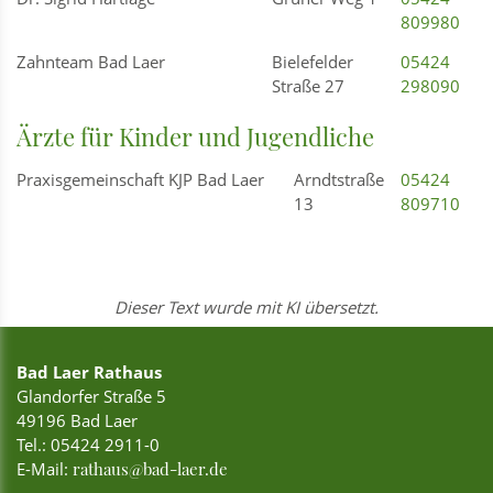
809980
Zahnteam Bad Laer
Bielefelder
05424
Straße 27
298090
Ärzte für Kinder und Jugendliche
Praxisgemeinschaft KJP Bad Laer
Arndtstraße
05424
13
809710
Dieser Text wurde mit KI übersetzt.
Bad Laer Rathaus
Glandorfer Straße 5
49196 Bad Laer
Tel.:
05424 2911-0
E-Mail:
rathaus@bad-laer.de