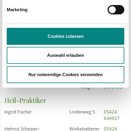
fest.
Physio Bad Laer Jochen Bürgener
Glandorfer
05424
Marketing
Straße 4
7447
Apotheken
Cookies zulassen
Kurapotheke
Am
05424
Thieplatz
2264940
3
Auswahl erlauben
Sanicare-Apotheke
Grüner
05424
Weg 1
801270
Nur notwendige Cookies verwenden
Sanicare – Die Versand-Apotheke
Grüner
05424
Weg 1
6470100
Heil-Praktiker
Ingrid Fischer
Lindenweg 5
05424
644927
Helmut Scheiper–
Winkelsettener
05424