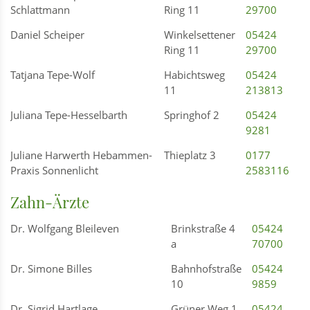
Schlattmann
Ring 11
29700
Daniel Scheiper
Winkelsettener
05424
Ring 11
29700
Tatjana Tepe-Wolf
Habichtsweg
05424
11
213813
Juliana Tepe-Hesselbarth
Springhof 2
05424
9281
Juliane Harwerth Hebammen-
Thieplatz 3
0177
Praxis Sonnenlicht
2583116
Zahn-Ärzte
Dr. Wolfgang Bleileven
Brinkstraße 4
05424
a
70700
Dr. Simone Billes
Bahnhofstraße
05424
10
9859
Dr. Sigrid Hartlage
Grüner Weg 1
05424