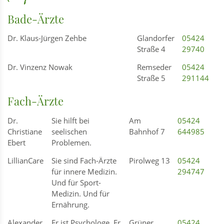
Bade-Ärzte
Dr. Klaus-Jürgen Zehbe
Glandorfer
05424
Straße 4
29740
Dr. Vinzenz Nowak
Remseder
05424
Straße 5
291144
Fach-Ärzte
Dr.
Sie hilft bei
Am
05424
Christiane
seelischen
Bahnhof 7
644985
Ebert
Problemen.
LillianCare
Sie sind Fach-Ärzte
Pirolweg 13
05424
für innere Medizin.
294747
Und für Sport-
Medizin. Und für
Ernährung.
Alexander
Er ist Psychologe. Er
Grüner
05424