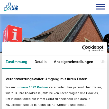
Urlaub
Service
Prospekte bestellen
Zustimmung
Details
Anzeigeneinstellungen
Über
Aufgrund Ihrer Auswahl der Datenschutzrichtlinien ist eine
Anzeige von unserem Partner feratel nicht möglich.
Zum anzeigen der Inhalte ändern Sie bitte Ihre
Verantwortungsvoller Umgang mit Ihren Daten
Datenschutzrichtlinien
und wählen den Bereich
Wir und
unsere 1022 Partner
verarbeiten Ihre persönlichen Daten,
"Präferenzen" aus.
wie z. B. Ihre IP-Adresse, mithilfe von Technologien wie Cookies,
um Informationen auf Ihrem Gerät zu speichern und darauf
zuzugreifen und so personalisierte Werbung und Inhalte,
Dieser Text wurde mit KI übersetzt.