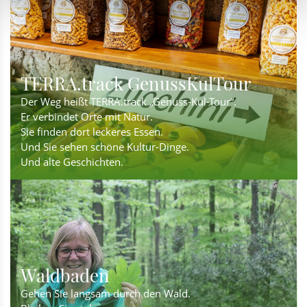
TERRA.track GenussKulTour
Der Weg heißt TERRA.track „Genuss-Kul-Tour“.
Er verbindet Orte mit Natur.
Sie finden dort leckeres Essen.
Und Sie sehen schöne Kultur-Dinge.
Und alte Geschichten.
Waldbaden
Gehen Sie langsam durch den Wald.