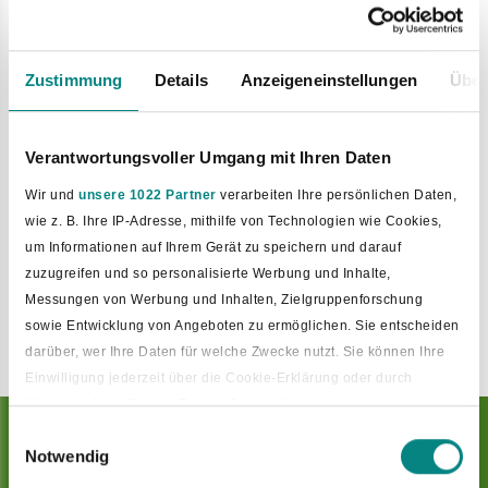
Spazierwegen. Sie können Ihre
Tour buchen.
Zustimmung
Details
Anzeigeneinstellungen
Über
Bad Laer Touristik GmbH
Glandorfer Straße 5
Verantwortungsvoller Umgang mit Ihren Daten
Wir und
unsere 1022 Partner
verarbeiten Ihre persönlichen Daten,
49196 Bad Laer
wie z. B. Ihre IP-Adresse, mithilfe von Technologien wie Cookies,
um Informationen auf Ihrem Gerät zu speichern und darauf
Telefon: 05424 2911-88
zuzugreifen und so personalisierte Werbung und Inhalte,
E-Mail:
touristinfo@bad-laer.de
Messungen von Werbung und Inhalten, Zielgruppenforschung
sowie Entwicklung von Angeboten zu ermöglichen. Sie entscheiden
darüber, wer Ihre Daten für welche Zwecke nutzt. Sie können Ihre
Einwilligung jederzeit über die Cookie-Erklärung oder durch
Klicken auf das Privacy Trigger Symbol ändern oder widerrufen
Wege entstehen dadurch, dass man
Einwilligungsauswahl
Notwendig
Wenn Sie es erlauben, würden wir auch gerne:
Informationen über Ihre geografische Lage erfassen, welche