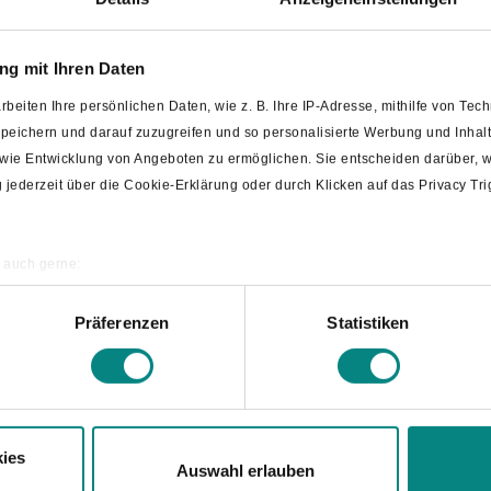
ie
Fördermöglichkeiten
g mit Ihren Daten
rbeiten Ihre persönlichen Daten, wie z. B. Ihre IP-Adresse, mithilfe von Te
ten
 speichern und darauf zuzugreifen und so personalisierte Werbung und Inh
owie Entwicklung von Angeboten zu ermöglichen. Sie entscheiden darüber, w
ng jederzeit über die Cookie-Erklärung oder durch Klicken auf das Privacy T
Laer ist aus.
 auch gerne:
zt.
ografische Lage erfassen, welche bis auf einige Meter genau sein können
annen nach bestimmten Merkmalen (Fingerprinting) identifizieren
Präferenzen
Statistiken
e festgelegt.
re persönlichen Daten verarbeitet werden, und legen Sie Ihre Präferenzen i
n.
ies
Auswahl erlauben