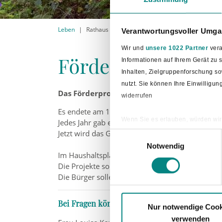
Leben
Rathaus
Klima- und Umweltschutz, Windenerg
Verantwortungsvoller Umgan
Wir und
unsere 1022 Partner
vera
Fördermöglichkei
Informationen auf Ihrem Gerät zu
Inhalten, Zielgruppenforschung s
nutzt. Sie können Ihre Einwilligu
Das Förderprogramm für Bauprojekte in Bad 
widerrufen
Es endete am 1. Juli 2024.
Wenn Sie es erlauben, würden wir
Jedes Jahr gab es 5.000 Euro.
Jetzt wird das Geld für bestimmte Projekte genut
Informationen über Ihre ge
Einwilligungsauswahl
Ihr Gerät durch aktives Sc
Notwendig
Im Haushaltsplan werden jedes Jahr neue Projekt
Erfahren Sie mehr darüber, wie Ih
Die Projekte sollen gut für die Umwelt sein.
Die Bürger sollen davon etwas haben.
Bei Fragen können Sie anrufen oder schreibe
Nur notwendige Cook
verwenden