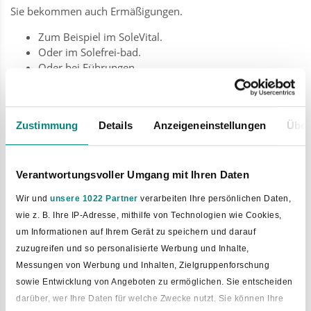
Sie bekommen auch Ermäßigungen.
Zum Beispiel im SoleVital.
Oder im Solefrei-bad.
Oder bei Führungen.
Oder bei Radtouren mit Führung.
Nutzen Sie die Karte auch in anderen Orten.
Im Osnabrücker Land gibt es kostenlose Angebote.
Zustimmung
Details
Anzeigeneinstellungen
Über
Und günstige Angebote.
Alle Vorteile finden Sie
hier
.
Die Broschüre „Unsere Gästekarte – Ihre Vorteile“ gibt es
Verantwortungsvoller Umgang mit Ihren Daten
auch.
Sie liegt in der Touristinfo aus.
Wir und
unsere 1022 Partner
verarbeiten Ihre persönlichen Daten,
wie z. B. Ihre IP-Adresse, mithilfe von Technologien wie Cookies,
Mehr Infos zu den Orten finden Sie in der Broschüre.
um Informationen auf Ihrem Gerät zu speichern und darauf
Die Broschüre heißt „Wohl-fühlen“.
zuzugreifen und so personalisierte Werbung und Inhalte,
Hier ist der Link:
„Wohl-fühlen“-Broschüre
.
Messungen von Werbung und Inhalten, Zielgruppenforschung
Infos zum Gästebeitrag
sowie Entwicklung von Angeboten zu ermöglichen. Sie entscheiden
darüber, wer Ihre Daten für welche Zwecke nutzt. Sie können Ihre
Mit dem Gästebeitrag helfen Sie mit.