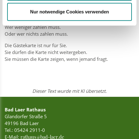
Die Regeln stehen in einer Satzung.
Nur notwendige Cookies verwenden
Die Satzung können Sie
hier herunterladen (PDF, 65 KB)
.
Dort steht auch:
Wer weniger zahlen muss.
Oder wer nichts zahlen muss.
Die Gästekarte ist nur für Sie.
Sie dürfen die Karte nicht weitergeben.
Sie müssen die Karte zeigen, wenn jemand fragt.
Dieser Text wurde mit KI übersetzt.
Bad Laer Rathaus
Glandorfer Straße 5
49196 Bad Laer
Tel.:
05424 2911-0
E-Mail:
rathaus@bad-laer.de