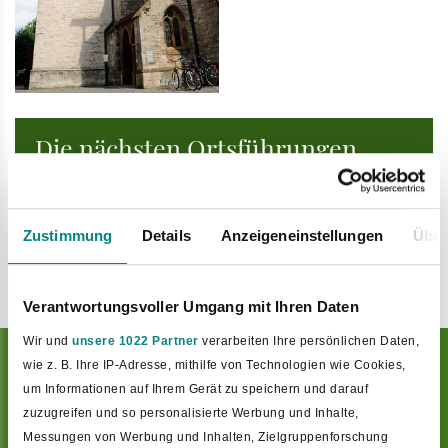
Die nächsten Ortsführungen
oder Wanderungen Komm mit
auf einen Spazier-Gang. Oder
mach eine Stadt-Tour mit.
Zustimmung
Details
Anzeigeneinstellungen
Über
Verantwortungsvoller Umgang mit Ihren Daten
Wir und
unsere 1022 Partner
verarbeiten Ihre persönlichen Daten,
Schutz im Schatten der
wie z. B. Ihre IP-Adresse, mithilfe von Technologien wie Cookies,
um Informationen auf Ihrem Gerät zu speichern und darauf
Kirchhofsburg
zuzugreifen und so personalisierte Werbung und Inhalte,
Messungen von Werbung und Inhalten, Zielgruppenforschung