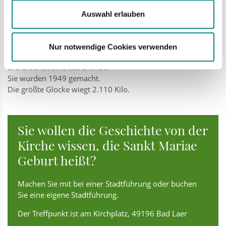
Und von einem Sturm auf dem Meer.
Die Fenster kommen aus Kevelaer.
Auswahl erlauben
Das ist ein Ort in Nordrhein-Westfalen.
Die Fenster sind seit 1924 in der Kirche.
Die Türen an der Kirche sind neu.
Nur notwendige Cookies verwenden
Sie wurden 1939 gebaut.
Die Glocken sind aus Bronze.
Sie wurden 1949 gemacht.
Die größte Glocke wiegt 2.110 Kilo.
Sie wollen die Geschichte von der
Kirche wissen, die Sankt Mariae
Geburt heißt?
Machen Sie mit bei einer Stadtführung oder buchen
Sie eine eigene Stadtführung.
Der Treffpunkt ist am Kirchplatz, 49196 Bad Laer