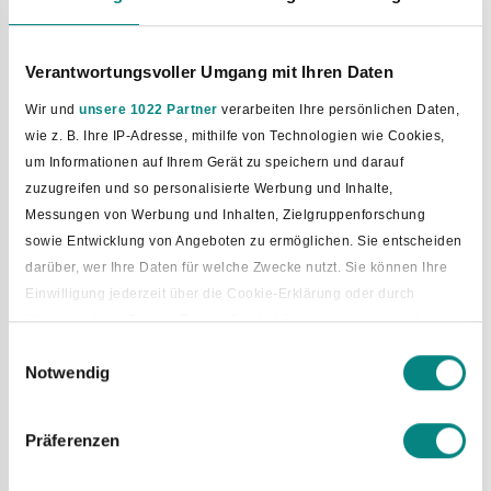
www.cytrus.de
Verantwortungsvoller Umgang mit Ihren Daten
HAFTUNGSBEDINGUNGEN
Wir und
unsere 1022 Partner
verarbeiten Ihre persönlichen Daten,
Die Gemeinde übernimmt keine Garantie.
wie z. B. Ihre IP-Adresse, mithilfe von Technologien wie Cookies,
Die Informationen sind vielleicht nicht aktuell.
um Informationen auf Ihrem Gerät zu speichern und darauf
Die Informationen sind vielleicht nicht richtig.
zuzugreifen und so personalisierte Werbung und Inhalte,
Die Informationen sind vielleicht nicht vollständig.
Messungen von Werbung und Inhalten, Zielgruppenforschung
sowie Entwicklung von Angeboten zu ermöglichen. Sie entscheiden
Die Gemeinde haftet nur bei Vorsatz.
darüber, wer Ihre Daten für welche Zwecke nutzt. Sie können Ihre
Die Gemeinde haftet nur bei grober Fahrlässigkeit.
Einwilligung jederzeit über die Cookie-Erklärung oder durch
Klicken auf das Privacy Trigger Symbol ändern oder widerrufen
Die Gemeinde kann die Internetseite ändern.
Die Gemeinde kann die Internetseite löschen.
Einwilligungsauswahl
Notwendig
Die Gemeinde kann die Internetseite ergänzen.
Wenn Sie es erlauben, würden wir auch gerne:
Das geht ohne Ankündigung.
Informationen über Ihre geografische Lage erfassen, welche
bis auf einige Meter genau sein können
Präferenzen
Die Gemeinde prüft Links nur beim Setzen.
Ihr Gerät durch aktives Scannen nach bestimmten
Die Gemeinde prüft nicht später.
Merkmalen (Fingerprinting) identifizieren