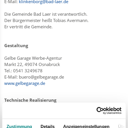
E-Mail:
klinkenborg@bad-laer.de
Die Gemeinde Bad Laer ist verantwortlich.
Der Bürgermeister heißt Tobias Avermann.
Er vertritt die Gemeinde.
Gestaltung
Gelbe Garage Werbe-Agentur
Markt 22, 49074 Osnabrück
Tel.: 0541 3249678
E-Mail: buero@gelbegarage.de
www.gelbegarage.de
Technische Realisierung
cytrus GmbH
Neuer Graben 22, 49074 Osnabrück
Tel.: 0541 335060
Zustimmung
Details
Anzeigeneinstellungen
Über