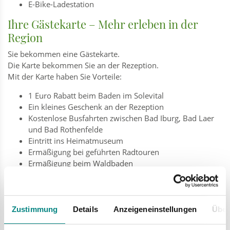
E-Bike-Ladestation
Ihre Gästekarte – Mehr erleben in der
Region
Sie bekommen eine Gästekarte.
Die Karte bekommen Sie an der Rezeption.
Mit der Karte haben Sie Vorteile:
1 Euro Rabatt beim Baden im Solevital
Ein kleines Geschenk an der Rezeption
Kostenlose Busfahrten zwischen Bad Iburg, Bad Laer
und Bad Rothenfelde
Eintritt ins Heimatmuseum
Ermäßigung bei geführten Radtouren
Ermäßigung beim Waldbaden
Ermäßigung bei Stadtführungen
Teilnahme an Veranstaltungen von März bis Oktober
Zustimmung
Details
Anzeigeneinstellungen
Über
Preise & Gebühren