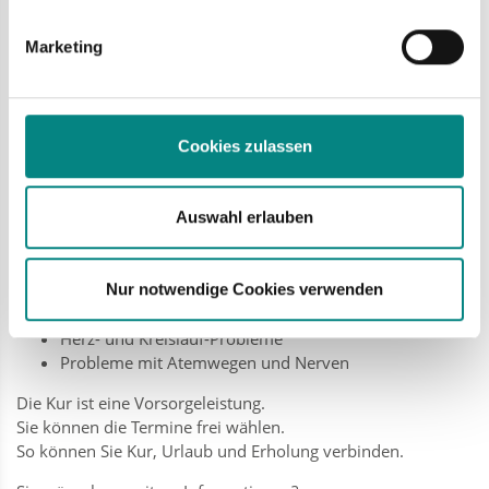
Ambulante Kur – Gesundheit & Urlaub
werden, und legen Sie Ihre Präferenzen im
Abschnitt Einzelheiten
verbinden
fest.
Marketing
Sie können eine Kur machen.
Die Kur ist ambulant.
Das heißt, Sie wohnen im Wohnmobil.
Sie nutzen die gesunde Sole in Bad Laer.
Cookies zulassen
Sie werden von Fachleuten betreut.
Die Fachleute sind Physiotherapeuten.
Die Fachleute sind Kursleiter mit Zertifikat.
Auswahl erlauben
Die Kur hilft bei:
Nur notwendige Cookies verwenden
Rheuma
Probleme mit Wirbelsäule und Gelenken
Herz- und Kreislauf-Probleme
Probleme mit Atemwegen und Nerven
Die Kur ist eine Vorsorgeleistung.
Sie können die Termine frei wählen.
So können Sie Kur, Urlaub und Erholung verbinden.