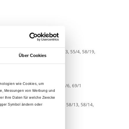
83 (teilweise)
48/1, 50/5, 50/6, 54/3, 54/4, 55/3, 55/4, 58/19,
Über Cookies
chnologien wie Cookies, um
, 61/5 (teilweise), 61/6, 61/7, 67/6, 69/1
alte, Messungen von Werbung und
er Ihre Daten für welche Zwecke
5, 55/5, 55/6, 58/1, 58/4, 58/12, 58/13, 58/14,
rigger Symbol ändern oder