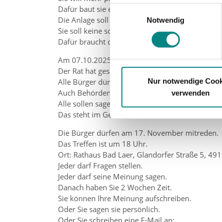
Informationen über Ihre ge
Dafür baut sie eine neue Energie-Anlage.
Einwilligungsauswahl
Die Anlage soll umwelt-freundlich sein.
Ihr Gerät durch aktives Sc
Notwendig
Sie soll keine schädlichen Stoffe ausstoßen.
Erfahren Sie mehr darüber, wie Ih
Dafür braucht die Firma den neuen Bauplan.
Am 07.10.2025 hat der Rat von Bad Laer zuges
Der Rat hat gesagt:
Nur notwendige Cook
Alle Bürger dürfen mitreden.
Auch Behörden und Nachbar-Gemeinden dürfen
verwenden
Alle sollen sagen, was sie denken.
Das steht im Gesetz.
Die Bürger dürfen am 17. November mitreden.
Das Treffen ist um 18 Uhr.
Ort: Rathaus Bad Laer, Glandorfer Straße 5, 49
Jeder darf Fragen stellen.
Jeder darf seine Meinung sagen.
Danach haben Sie 2 Wochen Zeit.
Sie können Ihre Meinung aufschreiben.
Oder Sie sagen sie persönlich.
Oder Sie schreiben eine E-Mail an: