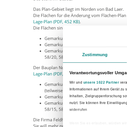
Das Plan-Gebiet liegt im Norden von Bad Laer.
Die Flächen für die Änderung vom Flächen-Plan 
Lage-Plan (PDF, 452 KB)
.
Die Flächen sind diese Grund-Stücke:
Gemarkung Laer, Flur 9, Grund-Stücke 47
Gemarkung Westerwiede, Flur 19, Grund-St
Gemarkung Westerwiede, Flur 21, Grund-Stü
Zustimmung
58/20, 58/23, 59/1, 59/3 und 60
Der Bauplan Nummer 360 „Feldhaus“ gilt auch f
Verantwortungsvoller Umgan
Lage-Plan (PDF, 452 KB)
.
Wir und
unsere 1022 Partner
vera
Gemarkung Laer, Flur 9, Grund-Stücke 5/1, 
Informationen auf Ihrem Gerät zu
(teilweise) und 70
Gemarkung Westerwiede, Flur 19, Grund-S
Inhalten, Zielgruppenforschung s
Gemarkung Westerwiede, Flur 21, Grund-Stü
nutzt. Sie können Ihre Einwilligu
58/15, 58/17, 58/21, 58/25, 58/26, 58/27
widerrufen
Die Firma Feldhaus will ihren Betrieb vergrößer
Wenn Sie es erlauben, würden wir
Sie will mehr produzieren.