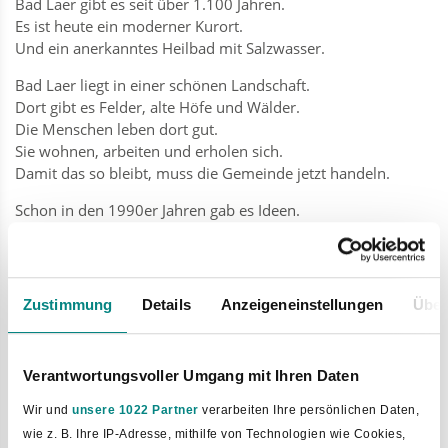
Bad Laer gibt es seit über 1.100 Jahren.
Es ist heute ein moderner Kurort.
Und ein anerkanntes Heilbad mit Salzwasser.
Bad Laer liegt in einer schönen Landschaft.
Dort gibt es Felder, alte Höfe und Wälder.
Die Menschen leben dort gut.
Sie wohnen, arbeiten und erholen sich.
Damit das so bleibt, muss die Gemeinde jetzt handeln.
Schon in den 1990er Jahren gab es Ideen.
Die Gemeinde wollte ein umwelt-freundlicher Kurort sein.
Diese Ideen sind heute wieder wichtig.
Bad Laer soll ein schöner Ort zum Wohnen bleiben.
Auch für Urlaub und Arbeit.
Zustimmung
Details
Anzeigeneinstellungen
Über
Ein wichtiger Punkt ist der Klimaschutz.
Die Gemeinde will weniger CO₂ ausstoßen.
Verantwortungsvoller Umgang mit Ihren Daten
Bis zum Jahr 2050 soll das Ziel erreicht sein.
Dafür arbeiten alle zusammen: Bürger, Vereine und
Wir und
unsere 1022 Partner
verarbeiten Ihre persönlichen Daten,
Unternehmen.
wie z. B. Ihre IP-Adresse, mithilfe von Technologien wie Cookies,