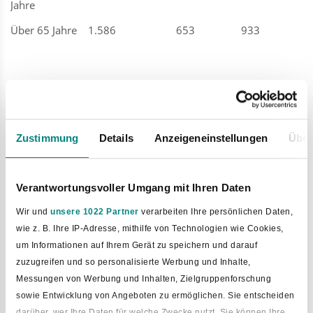
Jahre
Über 65 Jahre
1.586
653
933
So hoch liegt die Stadt.
65 bis 208 Meter hoch.
Der höchste Berg.
208 Meter hoch. Er heißt
Lüdenstein.
Zustimmung
Details
Anzeigeneinstellungen
Über
So groß ist die Stadt.
46,81 Quadrat-kilometer.
Laer: 599 Hektar.
Verantwortungsvoller Umgang mit Ihren Daten
Hardensetten: 1.115
Wir und
unsere 1022 Partner
verarbeiten Ihre persönlichen Daten,
Hektar.
wie z. B. Ihre IP-Adresse, mithilfe von Technologien wie Cookies,
Müschen: 924 Hektar.
um Informationen auf Ihrem Gerät zu speichern und darauf
zuzugreifen und so personalisierte Werbung und Inhalte,
Westerwiede: 918 Hektar.
Messungen von Werbung und Inhalten, Zielgruppenforschung
Winkelsetten: 605 Hektar.
sowie Entwicklung von Angeboten zu ermöglichen. Sie entscheiden
darüber, wer Ihre Daten für welche Zwecke nutzt. Sie können Ihre