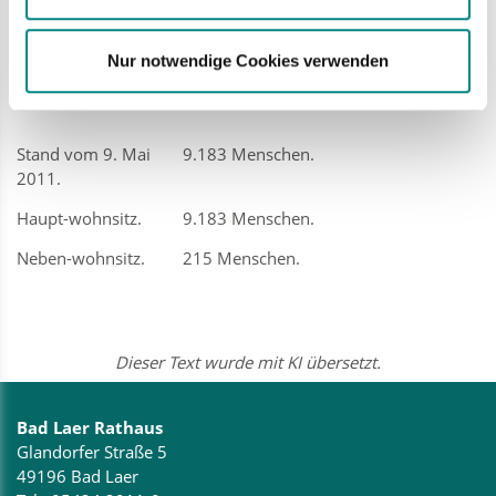
Fläche für Wasser.
141 Hektar. Das sind 3,0
Prozent.
Nur notwendige Cookies verwenden
Andere Flächen.
5 Hektar. Das sind 0,1
Prozent.
Stand vom 9. Mai
9.183 Menschen.
2011.
Haupt-wohnsitz.
9.183 Menschen.
Neben-wohnsitz.
215 Menschen.
Dieser Text wurde mit KI übersetzt.
Bad Laer Rathaus
Glandorfer Straße 5
49196 Bad Laer