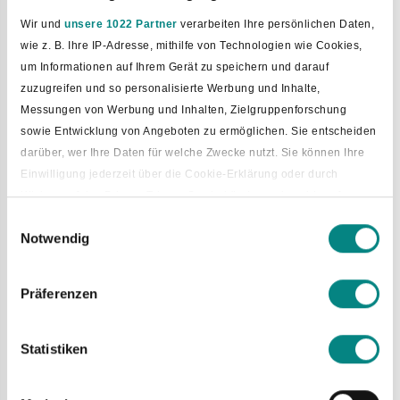
Wir und
unsere 1022 Partner
verarbeiten Ihre persönlichen Daten,
wie z. B. Ihre IP-Adresse, mithilfe von Technologien wie Cookies,
um Informationen auf Ihrem Gerät zu speichern und darauf
zuzugreifen und so personalisierte Werbung und Inhalte,
Gesehen am
*
Messungen von Werbung und Inhalten, Zielgruppenforschung
sowie Entwicklung von Angeboten zu ermöglichen. Sie entscheiden
darüber, wer Ihre Daten für welche Zwecke nutzt. Sie können Ihre
Sonstige Anregungen
Einwilligung jederzeit über die Cookie-Erklärung oder durch
Klicken auf das Privacy Trigger Symbol ändern oder widerrufen
Einwilligungsauswahl
Notwendig
Wenn Sie es erlauben, würden wir auch gerne:
Informationen über Ihre geografische Lage erfassen, welche
bis auf einige Meter genau sein können
Präferenzen
Ihr Gerät durch aktives Scannen nach bestimmten
Merkmalen (Fingerprinting) identifizieren
Name
*
Statistiken
Erfahren Sie mehr darüber, wie Ihre persönlichen Daten verarbeitet
werden, und legen Sie Ihre Präferenzen im
Abschnitt Einzelheiten
fest.