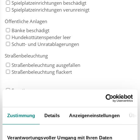
Spielplatzeinrichtungen beschädigt
Spielplatzeinrichtungen verunreinigt
Öffentliche Anlagen
Bänke beschädigt
Hundekottütenspender leer
Schutt- und Unratablagerungen
Straßenbeleuchtung
Straßenbeleuchtung ausgefallen
Straßenbeleuchtung flackert
Sonstiges
SoleVital
Schadensort (Straße, Hausnummer, Umgebung,
Leuchtenmast-Nummer, etc.)
*
Zustimmung
Details
Anzeigeneinstellungen
Über
Verantwortungsvoller Umgang mit Ihren Daten