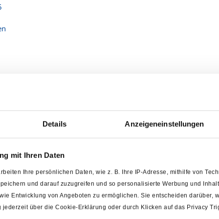
5
en
ndenergie
Details
Anzeigeneinstellungen
ung
g mit Ihren Daten
rbeiten Ihre persönlichen Daten, wie z. B. Ihre IP-Adresse, mithilfe von Te
 speichern und darauf zuzugreifen und so personalisierte Werbung und Inh
nsparung
owie Entwicklung von Angeboten zu ermöglichen. Sie entscheiden darüber, w
ng jederzeit über die Cookie-Erklärung oder durch Klicken auf das Privacy T