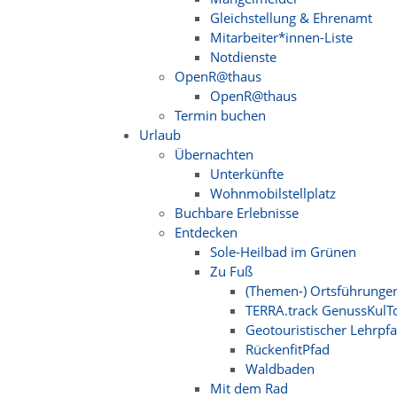
Gleichstellung & Ehrenamt
Mitarbeiter*innen-Liste
Notdienste
OpenR@thaus
OpenR@thaus
Termin buchen
Urlaub
Übernachten
Unterkünfte
Wohnmobilstellplatz
Buchbare Erlebnisse
Entdecken
Sole-Heilbad im Grünen
Zu Fuß
(Themen-) Ortsführunge
TERRA.track GenussKulT
Geotouristischer Lehrpf
RückenfitPfad
Waldbaden
Mit dem Rad