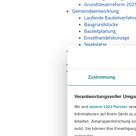
Grundsteuerreform 202
Gemeindeentwicklung
Laufende Bauleitverfahr
Baugrundstücke
Bauleitplanung
Einzelhandelskonzept
Spielplätze
Geschichte
Ortsgeschichte
Karriere
Klima- und Umweltschutz, Wi
Zustimmung
Aktuelles
Kommunale Wärmeplan
Energieberatung
Verantwortungsvoller Umgan
Klimaschutzkonzept
Energieberichte
Wir und
unsere 1022 Partner
vera
Fördermöglichkeiten
Informationen auf Ihrem Gerät zu
Ihre Ideen zur Energieei
Inhalten, Zielgruppenforschung s
Lärmaktionsplanung
nutzt. Sie können Ihre Einwilligu
Windenergie
widerrufen