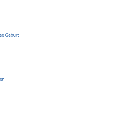
iae Geburt
ßen