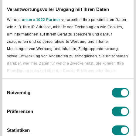
SEPA-Lastschriftmandat
Verantwortungsvoller Umgang mit Ihren Daten
Wir und
unsere 1022 Partner
verarbeiten Ihre persönlichen Daten,
Man kann Geld auch per Lastschrift zahlen.
wie z. B. Ihre IP-Adresse, mithilfe von Technologien wie Cookies,
Das geht für regelmäßige Zahlungen.
um Informationen auf Ihrem Gerät zu speichern und darauf
Zum Beispiel für Steuern oder Gebühren.
zuzugreifen und so personalisierte Werbung und Inhalte,
Dafür muss man ein Formular ausfüllen.
Messungen von Werbung und Inhalten, Zielgruppenforschung
Die Gemeindekasse schickt das Formular.
sowie Entwicklung von Angeboten zu ermöglichen. Sie entscheiden
Man muss es unterschreiben und zurückschicken.
darüber, wer Ihre Daten für welche Zwecke nutzt. Sie können Ihre
Einwilligung jederzeit über die Cookie-Erklärung oder durch
Nur schriftliche Lastschriften sind gültig.
Klicken auf das Privacy Trigger Symbol ändern oder widerrufen
Telefonische Zusagen gelten nicht.
Einwilligungsauswahl
Notwendig
Wenn Sie es erlauben, würden wir auch gerne:
Informationen über Ihre geografische Lage erfassen, welche
bis auf einige Meter genau sein können
Mahn- und Vollstreckungswesen
Präferenzen
Ihr Gerät durch aktives Scannen nach bestimmten
Merkmalen (Fingerprinting) identifizieren
Manchmal mahnt die Gemeindekasse.
Statistiken
Das passiert, wenn jemand nicht zahlt.
Erfahren Sie mehr darüber, wie Ihre persönlichen Daten verarbeitet