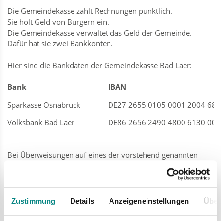
Die Gemeindekasse zahlt Rechnungen pünktlich.
Sie holt Geld von Bürgern ein.
Die Gemeindekasse verwaltet das Geld der Gemeinde.
Dafür hat sie zwei Bankkonten.
Hier sind die Bankdaten der Gemeindekasse Bad Laer:
Bank
IBAN
Sparkasse Osnabrück
DE27 2655 0105 0001 2004 68
Volksbank Bad Laer
DE86 2656 2490 4800 6130 00
Bei Überweisungen auf eines der vorstehend genannten
Konten der Gemeindekasse Bad Laer geben Sie als
Verwendungszweck bitte immer das Kassen- oder
Aktenzeichen an, um Fehlbuchungen zu vermeiden.
Zustimmung
Details
Anzeigeneinstellungen
Über