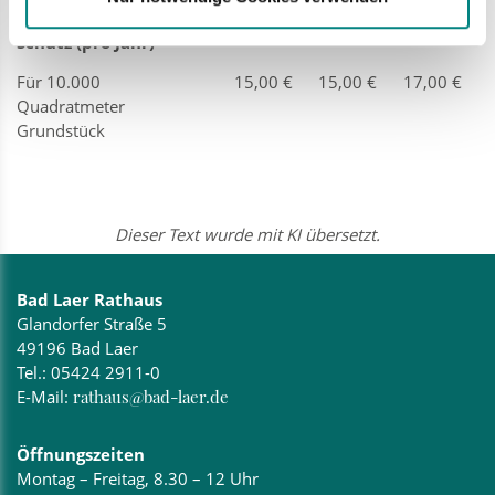
Beitrag für Fluss-
Schutz (pro Jahr)
Für 10.000
15,00 €
15,00 €
17,00 €
Quadratmeter
Grundstück
Dieser Text wurde mit KI übersetzt.
Bad Laer Rathaus
Glandorfer Straße 5
49196 Bad Laer
Tel.:
05424 2911-0
E-Mail:
rathaus@bad-laer.de
Öffnungszeiten
Montag – Freitag, 8.30 – 12 Uhr