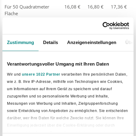
Für 50 Quadratmeter
16,08 €
16,80 €
17,36 €
Fläche
Abwasser-Gebühr (pro
Jahr)
Pro Person
17,90 €
17,90 €
17,90 €
Zustimmung
Details
Anzeigeneinstellungen
Über
Toiletten-Schlamm
(pro 1.000 Liter)
Verantwortungsvoller Umgang mit Ihren Daten
Wenn die Stadt den
32,29 €
32,29 €
32,29 €
Wir und
unsere 1022 Partner
verarbeiten Ihre persönlichen Daten,
Schlamm abholt
wie z. B. Ihre IP-Adresse, mithilfe von Technologien wie Cookies,
Wenn Sie den Schlamm
3,20 €
3,20 €
3,20 €
um Informationen auf Ihrem Gerät zu speichern und darauf
selbst bringen
zuzugreifen und so personalisierte Werbung und Inhalte,
Messungen von Werbung und Inhalten, Zielgruppenforschung
Hundesteuer (pro Jahr)
sowie Entwicklung von Angeboten zu ermöglichen. Sie entscheiden
Erster Hund
54,00 €
54,00 €
60,00 €
darüber, wer Ihre Daten für welche Zwecke nutzt. Sie können Ihre
Einwilligung jederzeit über die Cookie-Erklärung oder durch
Zweiter Hund
72,00 €
72,00 €
84,00 €
Klicken auf das Privacy Trigger Symbol ändern oder widerrufen