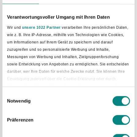
Für Treffen und Feiern wählt der Rat Vertreter.
Es können bis zu 3 Vertreter sein.
Verantwortungsvoller Umgang mit Ihren Daten
Sie arbeiten ehrenamtlich.
Wir und
unsere 1022 Partner
verarbeiten Ihre persönlichen Daten,
Der Rat von Bad Laer hat 3 Vertreter gewählt.
wie z. B. Ihre IP-Adresse, mithilfe von Technologien wie Cookies,
Das war im November 2021.
um Informationen auf Ihrem Gerät zu speichern und darauf
Die Vertreter sind:
zuzugreifen und so personalisierte Werbung und Inhalte,
•
Holger Knemeyer
(CDU),
Messungen von Werbung und Inhalten, Zielgruppenforschung
sowie Entwicklung von Angeboten zu ermöglichen. Sie entscheiden
•
Stefan Kleine-Wechelmann
(CDU) und
darüber, wer Ihre Daten für welche Zwecke nutzt. Sie können Ihre
Einwilligung jederzeit über die Cookie-Erklärung oder durch
•
Beate Schwöppe
(Gruppe G4).
Klicken auf das Privacy Trigger Symbol ändern oder widerrufen
Für andere Aufgaben gibt es einen anderen Vertreter.
Einwilligungsauswahl
Notwendig
Das ist der allgemeine Vertreter.
Wenn Sie es erlauben, würden wir auch gerne:
Er vertritt den Bürgermeister in der Verwaltung.
Informationen über Ihre geografische Lage erfassen, welche
Der Rat hat
Jens Giesker
gewählt.
bis auf einige Meter genau sein können
Präferenzen
Er ist Gemeinde-Ober-Amtsrat.
Ihr Gerät durch aktives Scannen nach bestimmten
Merkmalen (Fingerprinting) identifizieren