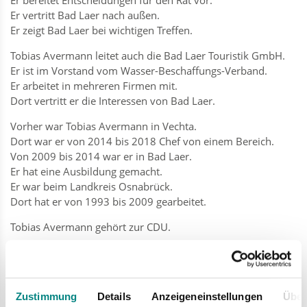
Er vertritt Bad Laer nach außen.
Er zeigt Bad Laer bei wichtigen Treffen.
Tobias Avermann leitet auch die Bad Laer Touristik GmbH.
Er ist im Vorstand vom Wasser-Beschaffungs-Verband.
Er arbeitet in mehreren Firmen mit.
Dort vertritt er die Interessen von Bad Laer.
Vorher war Tobias Avermann in Vechta.
Dort war er von 2014 bis 2018 Chef von einem Bereich.
Von 2009 bis 2014 war er in Bad Laer.
Er hat eine Ausbildung gemacht.
Er war beim Landkreis Osnabrück.
Dort hat er von 1993 bis 2009 gearbeitet.
Tobias Avermann gehört zur CDU.
Der Bürgermeister hat 2 Aufgaben.
Er ist im Rat.
Und er leitet die Verwaltung.
Für beide Aufgaben gibt es Vertreter.
Zustimmung
Details
Anzeigeneinstellungen
Über