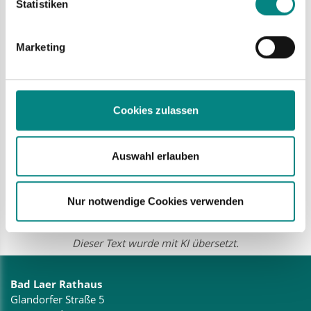
Statistiken
Erfahren Sie mehr darüber, wie Ihre persönlichen Daten verarbeitet
werden, und legen Sie Ihre Präferenzen im
Abschnitt Einzelheiten
fest.
Marketing
Cookies zulassen
Auswahl erlauben
key:description; text: Tobias Avermann ist Bürgermeister. Er macht den Job.
Er führt die Stadt.
Nur notwendige Cookies verwenden
Dieser Text wurde mit KI übersetzt.
Bad Laer Rathaus
Glandorfer Straße 5