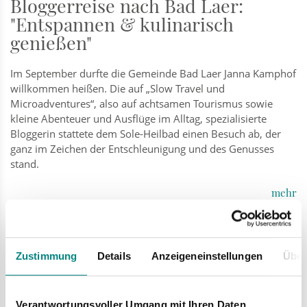
Bloggerreise nach Bad Laer:
"Entspannen & kulinarisch
genießen"
Im September durfte die Gemeinde Bad Laer Janna Kamphof
willkommen heißen. Die auf „Slow Travel und
Microadventures“, also auf achtsamen Tourismus sowie
kleine Abenteuer und Ausflüge im Alltag, spezialisierte
Bloggerin stattete dem Sole-Heilbad einen Besuch ab, der
ganz im Zeichen der Entschleunigung und des Genusses
stand.
mehr
Mi
Zustimmung
Details
Anzeigeneinstellungen
Über
25.09.
Verantwortungsvoller Umgang mit Ihren Daten