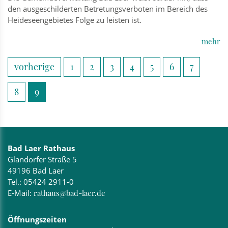
den ausgeschilderten Betretungsverboten im Bereich des
Heideseengebietes Folge zu leisten ist.
mehr
vorherige
1
2
3
4
5
6
7
8
9
Bad Laer Rathaus
Glandorfer Straße 5
49196 Bad Laer
Tel.:
05424 2911-0
E-Mail:
rathaus@bad-laer.de
Öffnungszeiten