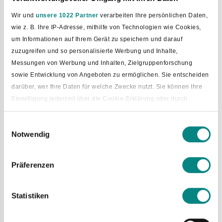
Wir und
unsere 1022 Partner
verarbeiten Ihre persönlichen Daten,
wie z. B. Ihre IP-Adresse, mithilfe von Technologien wie Cookies,
um Informationen auf Ihrem Gerät zu speichern und darauf
zuzugreifen und so personalisierte Werbung und Inhalte,
Messungen von Werbung und Inhalten, Zielgruppenforschung
sowie Entwicklung von Angeboten zu ermöglichen. Sie entscheiden
darüber, wer Ihre Daten für welche Zwecke nutzt. Sie können Ihre
Einwilligung jederzeit über die Cookie-Erklärung oder durch
Klicken auf das Privacy Trigger Symbol ändern oder widerrufen
Einwilligungsauswahl
Notwendig
Wenn Sie es erlauben, würden wir auch gerne:
Neues Standesamt-Team stellt
Informationen über Ihre geografische Lage erfassen, welche
sich vor
bis auf einige Meter genau sein können
Präferenzen
Ihr Gerät durch aktives Scannen nach bestimmten
Dem Stellenwert der unterschiedlichen Themenfelder
Merkmalen (Fingerprinting) identifizieren
gerecht zu werden, war das Ziel von Bürgermeister Tobias
Statistiken
Erfahren Sie mehr darüber, wie Ihre persönlichen Daten verarbeitet
Avermann bei der diesjährigen Trennung des Fachbereiches
werden, und legen Sie Ihre Präferenzen im
Abschnitt Einzelheiten
2 – „Bauen, Ordnung und Soziales“ in die Fachbereiche 2 –
„Bauen“ und 3 – „Ordnung und Soziales“, welche künftig
fest.