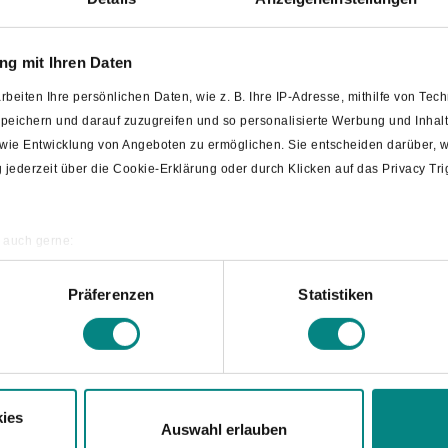
Bloggerreise nach Bad Laer: "
g mit Ihren Daten
genießen"
rbeiten Ihre persönlichen Daten, wie z. B. Ihre IP-Adresse, mithilfe von Te
 speichern und darauf zuzugreifen und so personalisierte Werbung und Inh
Im September durfte die Gemeinde Bad Laer Janna Ka
owie Entwicklung von Angeboten zu ermöglichen. Sie entscheiden darüber, w
und Microadventures“, also auf achtsamen Tourismus s
ng jederzeit über die Cookie-Erklärung oder durch Klicken auf das Privacy T
spezialisierte Bloggerin stattete dem Sole-Heilbad ein
Entschleunigung und des Genusses stand.
 auch gerne:
ografische Lage erfassen, welche bis auf einige Meter genau sein können
Neues Standesamt-Team stellt 
annen nach bestimmten Merkmalen (Fingerprinting) identifizieren
Präferenzen
Statistiken
re persönlichen Daten verarbeitet werden, und legen Sie Ihre Präferenzen i
Dem Stellenwert der unterschiedlichen Themenfelder g
Bürgermeister Tobias Avermann bei der diesjährigen 
Ordnung und Soziales“ in die Fachbereiche 2 – „Bauen
künftig durch zwei neue Fachbereichsleiter koordinier
ies
Aufgabe für den Bereich „Ordnung und Soziales“ wahr
Auswahl erlauben