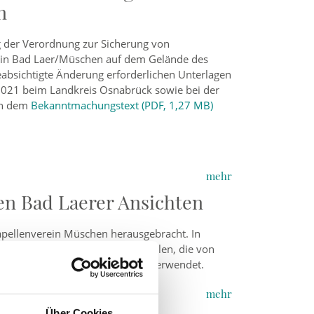
n
g der Verordnung zur Sicherung von
 in Bad Laer/Müschen auf dem Gelände des
beabsichtigte Änderung erforderlichen Unterlagen
2.2021 beim Landkreis Osnabrück sowie bei der
en dem
Bekanntmachungstext (PDF, 1,27 MB)
mehr
en Bad Laerer Ansichten
apellenverein Müschen herausgebracht. In
men aus Laer und seinen Ortsteilen, die von
chtskarten wurde diese Technik verwendet.
mehr
Über Cookies