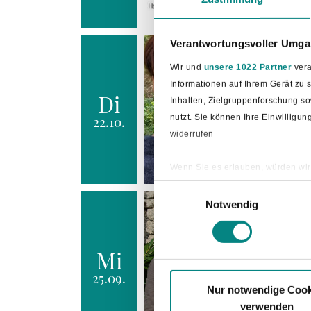
Verantwortungsvoller Umgan
Wir und
unsere 1022 Partner
vera
Informationen auf Ihrem Gerät zu
Di
Inhalten, Zielgruppenforschung s
nutzt. Sie können Ihre Einwilligu
22.10.
widerrufen
Wenn Sie es erlauben, würden wir
Informationen über Ihre ge
Einwilligungsauswahl
Ihr Gerät durch aktives Sc
Notwendig
Erfahren Sie mehr darüber, wie Ih
Mi
25.09.
Nur notwendige Cook
verwenden