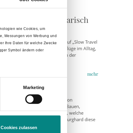
Entspannen & kulinarisch
chnologien wie Cookies, um
alte, Messungen von Werbung und
mphof willkommen heißen. Die auf „Slow Travel
er Ihre Daten für welche Zwecke
owie kleine Abenteuer und Ausflüge im Alltag,
rigger Symbol ändern oder
en Besuch ab, der ganz im Zeichen der
mehr
sich vor
Marketing
m
Abschnitt Einzelheiten
fest.
erecht zu werden, war das Ziel von
Trennung des Fachbereiches 2 – „Bauen,
“ und 3 – „Ordnung und Soziales“, welche
t werden. Seit Juli nimmt Daniel Burghard diese
.
Cookies zulassen