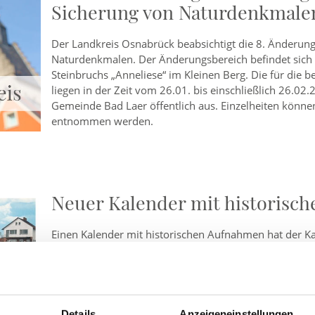
Sicherung von Naturdenkmale
Der Landkreis Osnabrück beabsichtigt die 8. Änderun
Naturdenkmalen. Der Änderungsbereich befindet sich
Steinbruchs „Anneliese“ im Kleinen Berg. Die für die 
liegen in der Zeit vom 26.01. bis einschließlich 26.0
Gemeinde Bad Laer öffentlich aus. Einzelheiten könn
entnommen werden.
Neuer Kalender mit historisch
Einen Kalender mit historischen Aufnahmen hat der K
diesem Jahr enthält der Kalender schwarz-weiß Aufnah
Hand koloriert wurden. Insbesondere bei älteren Ansi
Details
Anzeigeneinstellungen