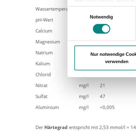
Wenn Sie es erlauben, würden wir
Wassertemperatur
°C
17,4
Informationen über Ihre ge
Einwilligungsauswahl
Ihr Gerät durch aktives Sc
Notwendig
pH-Wert
7,42
Erfahren Sie mehr darüber, wie Ih
Calcium
mg/l
95,4
Magnesium
mg/l
3,6
Natrium
mg/l
20,0
Nur notwendige Cook
verwenden
Kalium
mg/l
4,4
Chlorid
mg/l
32
Nitrat
mg/l
21
Sulfat
mg/l
47
Aluminium
mg/l
<0,005
Der
Härtegrad
entspricht mit 2,53 mmol/l = 14