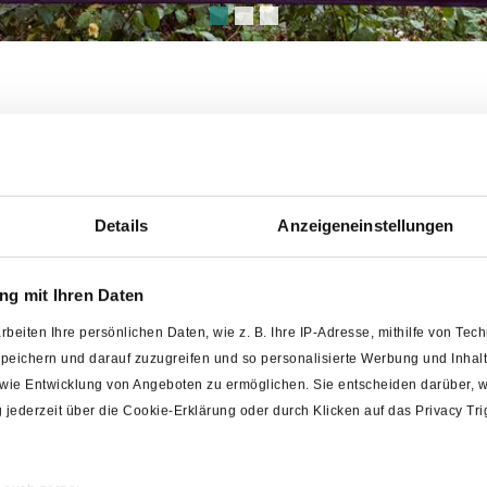
 für Wasser- und Kanalgebühr
Details
Anzeigeneinstellungen
zabgaben erstellt. Die Abrechnungen der Wasser- und Kanalgebühr
t.
g mit Ihren Daten
sich bitte an die Mitarbeiter der Finanzabteilung im Rathaus Ba
rbeiten Ihre persönlichen Daten, wie z. B. Ihre IP-Adresse, mithilfe von Te
11-22
 speichern und darauf zuzugreifen und so personalisierte Werbung und Inh
1-21
owie Entwicklung von Angeboten zu ermöglichen. Sie entscheiden darüber, w
ng jederzeit über die Cookie-Erklärung oder durch Klicken auf das Privacy T