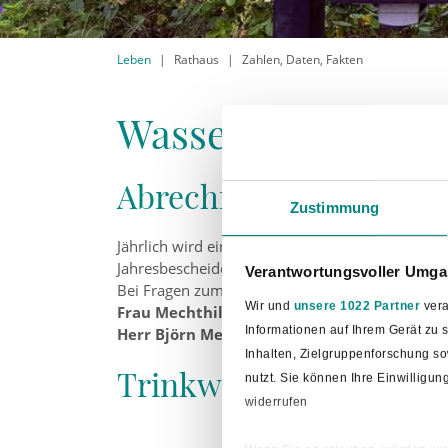
Leben
Rathaus
Zahlen, Daten, Fakten
Wasser
Abrechnungsbescheide
Zustimmung
Jährlich wird ein Bescheid über die Grundbesit
Jahresbescheide den Abgabepflichtigen zugestell
Verantwortungsvoller Umgan
Bei Fragen zum Abrechnungsbescheid werden Sie 
Wir und
unsere 1022 Partner
vera
Frau Mechthild Wilmes, Telefon: 05424 / 29
Informationen auf Ihrem Gerät zu
Herr Björn Mechelhoff, Telefon: 05424 / 291
Inhalten, Zielgruppenforschung s
Trinkwasserparameter
nutzt. Sie können Ihre Einwilligu
widerrufen
Einheit