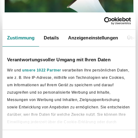
Zustimmung
Details
Anzeigeneinstellungen
Über
Mängelmelder
Verantwortungsvoller Umgang mit Ihren Daten
Wir und
unsere 1022 Partner
verarbeiten Ihre persönlichen Daten,
wie z. B. Ihre IP-Adresse, mithilfe von Technologien wie Cookies,
um Informationen auf Ihrem Gerät zu speichern und darauf
zuzugreifen und so personalisierte Werbung und Inhalte,
Messungen von Werbung und Inhalten, Zielgruppenforschung
sowie Entwicklung von Angeboten zu ermöglichen. Sie entscheiden
darüber, wer Ihre Daten für welche Zwecke nutzt. Sie können Ihre
Einwilligung jederzeit über die Cookie-Erklärung oder durch
Klicken auf das Privacy Trigger Symbol ändern oder widerrufen
Einwilligungsauswahl