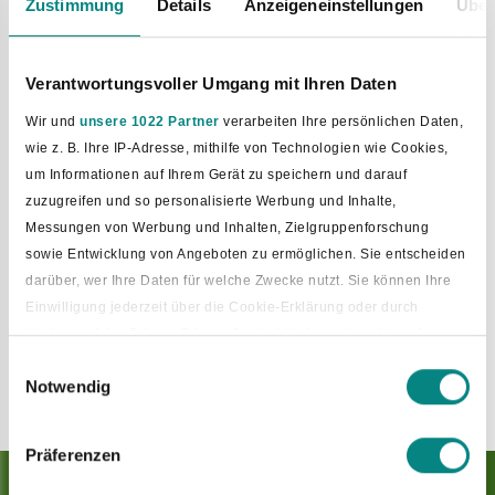
Buchbare Erlebnisse
Zustimmung
Details
Anzeigeneinstellungen
Über
Buchen Sie direkt hier unsere Orts- und
Verantwortungsvoller Umgang mit Ihren Daten
Themenführungen!
Wir und
unsere 1022 Partner
verarbeiten Ihre persönlichen Daten,
Oder besuchen Sie uns zu den bekannten
wie z. B. Ihre IP-Adresse, mithilfe von Technologien wie Cookies,
Öffnungzeiten in der Tourist-Information
um Informationen auf Ihrem Gerät zu speichern und darauf
Bad Laer. Wir freuen uns auf Sie!
zuzugreifen und so personalisierte Werbung und Inhalte,
Messungen von Werbung und Inhalten, Zielgruppenforschung
sowie Entwicklung von Angeboten zu ermöglichen. Sie entscheiden
darüber, wer Ihre Daten für welche Zwecke nutzt. Sie können Ihre
Aufgrund Ihrer Auswahl der Datenschutzrichtlinien ist eine
Anzeige von unserem Partner
bookingkit
nicht möglich.
Einwilligung jederzeit über die Cookie-Erklärung oder durch
Zum anzeigen der Inhalte ändern Sie bitte Ihre
Klicken auf das Privacy Trigger Symbol ändern oder widerrufen
Datenschutzrichtlinien
und wählen den Bereich
Einwilligungsauswahl
"Präferenzen" aus.
Notwendig
Wenn Sie es erlauben, würden wir auch gerne:
Informationen über Ihre geografische Lage erfassen, welche
bis auf einige Meter genau sein können
Präferenzen
Ihr Gerät durch aktives Scannen nach bestimmten