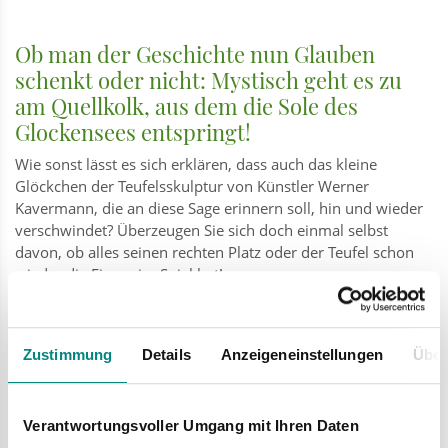
Ob man der Geschichte nun Glauben
schenkt oder nicht: Mystisch geht es zu
am Quellkolk, aus dem die Sole des
Glockensees entspringt!
Wie sonst lässt es sich erklären, dass auch das kleine
Glöckchen der Teufelsskulptur von Künstler Werner
Kavermann, die an diese Sage erinnern soll, hin und wieder
verschwindet? Überzeugen Sie sich doch einmal selbst
davon, ob alles seinen rechten Platz oder der Teufel schon
wieder die Finger im Spiel hat!
Nebenbei sollten Sie sich auch nicht das Schauspiel im Kolk
entgehen lassen, in dem sowohl Salz- als auch Süßwasser
langsam emporblubbern. Dieses offene Zutagetreten ist eine
Zustimmung
Details
Anzeigeneinstellungen
Über
äußerst seltene Laune der Natur. Die nährstoffreiche Sole
sorgt für einen Pflanzenbestand, der die Unterwasserwelten
hier in Grün und Blau tauchen.
Verantwortungsvoller Umgang mit Ihren Daten