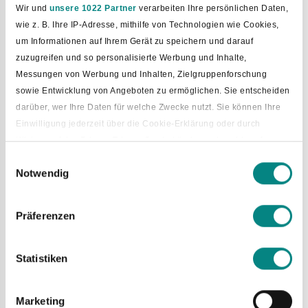
Wir und
unsere 1022 Partner
verarbeiten Ihre persönlichen Daten,
wie z. B. Ihre IP-Adresse, mithilfe von Technologien wie Cookies,
um Informationen auf Ihrem Gerät zu speichern und darauf
zuzugreifen und so personalisierte Werbung und Inhalte,
Messungen von Werbung und Inhalten, Zielgruppenforschung
sowie Entwicklung von Angeboten zu ermöglichen. Sie entscheiden
darüber, wer Ihre Daten für welche Zwecke nutzt. Sie können Ihre
Einwilligung jederzeit über die Cookie-Erklärung oder durch
Klicken auf das Privacy Trigger Symbol ändern oder widerrufen
Einwilligungsauswahl
Notwendig
Wenn Sie es erlauben, würden wir auch gerne:
Bild vergrößern
Informationen über Ihre geografische Lage erfassen, welche
bis auf einige Meter genau sein können
Präferenzen
Ihr Gerät durch aktives Scannen nach bestimmten
Merkmalen (Fingerprinting) identifizieren
Statistiken
Erfahren Sie mehr darüber, wie Ihre persönlichen Daten verarbeitet
werden, und legen Sie Ihre Präferenzen im
Abschnitt Einzelheiten
fest.
Marketing