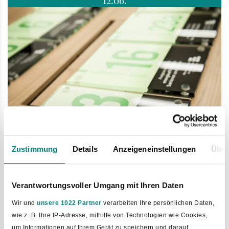
Zustimmung
Details
Anzeigeneinstellungen
Über
Grüne Hausnummer 2026
Verantwortungsvoller Umgang mit Ihren Daten
Jetzt bis zum 31. Juli bewerben!
Wir und
unsere 1022 Partner
verarbeiten Ihre persönlichen Daten,
wie z. B. Ihre IP-Adresse, mithilfe von Technologien wie Cookies,
mehr
um Informationen auf Ihrem Gerät zu speichern und darauf