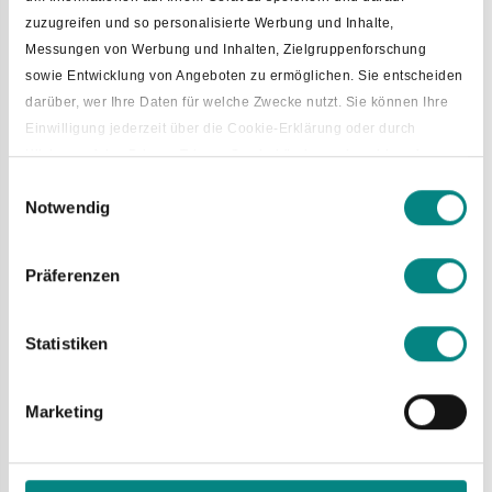
zuzugreifen und so personalisierte Werbung und Inhalte,
Messungen von Werbung und Inhalten, Zielgruppenforschung
Fr
sowie Entwicklung von Angeboten zu ermöglichen. Sie entscheiden
12.06.
darüber, wer Ihre Daten für welche Zwecke nutzt. Sie können Ihre
Einwilligung jederzeit über die Cookie-Erklärung oder durch
Klicken auf das Privacy Trigger Symbol ändern oder widerrufen
Einwilligungsauswahl
Notwendig
Wenn Sie es erlauben, würden wir auch gerne:
Informationen über Ihre geografische Lage erfassen, welche
bis auf einige Meter genau sein können
Präferenzen
Ihr Gerät durch aktives Scannen nach bestimmten
Merkmalen (Fingerprinting) identifizieren
Statistiken
Erfahren Sie mehr darüber, wie Ihre persönlichen Daten verarbeitet
werden, und legen Sie Ihre Präferenzen im
Abschnitt Einzelheiten
fest.
Marketing
Mietspiegel 2026