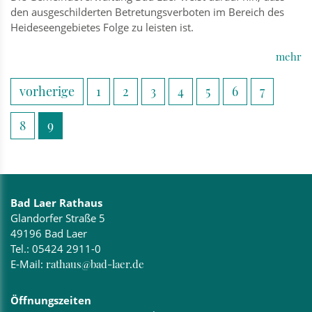
den ausgeschilderten Betretungsverboten im Bereich des
Heideseengebietes Folge zu leisten ist.
mehr
vorherige
1
2
3
4
5
6
7
8
9
Bad Laer Rathaus
Glandorfer Straße 5
49196 Bad Laer
Tel.:
05424 2911-0
E-Mail:
rathaus@bad-laer.de
Öffnungszeiten