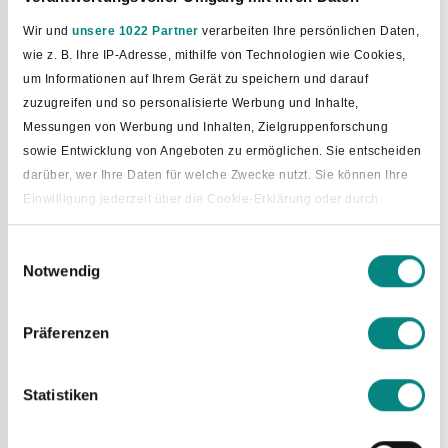
Wir und
unsere 1022 Partner
verarbeiten Ihre persönlichen Daten,
wie z. B. Ihre IP-Adresse, mithilfe von Technologien wie Cookies,
um Informationen auf Ihrem Gerät zu speichern und darauf
zuzugreifen und so personalisierte Werbung und Inhalte,
Messungen von Werbung und Inhalten, Zielgruppenforschung
sowie Entwicklung von Angeboten zu ermöglichen. Sie entscheiden
darüber, wer Ihre Daten für welche Zwecke nutzt. Sie können Ihre
Einwilligung jederzeit über die Cookie-Erklärung oder durch
Klicken auf das Privacy Trigger Symbol ändern oder widerrufen
Einwilligungsauswahl
Notwendig
Wenn Sie es erlauben, würden wir auch gerne:
Neues Standesamt-Team stellt
Informationen über Ihre geografische Lage erfassen, welche
sich vor
bis auf einige Meter genau sein können
Präferenzen
Ihr Gerät durch aktives Scannen nach bestimmten
Dem Stellenwert der unterschiedlichen Themenfelder
Merkmalen (Fingerprinting) identifizieren
gerecht zu werden, war das Ziel von Bürgermeister Tobias
Statistiken
Erfahren Sie mehr darüber, wie Ihre persönlichen Daten verarbeitet
Avermann bei der diesjährigen Trennung des Fachbereiches
werden, und legen Sie Ihre Präferenzen im
Abschnitt Einzelheiten
2 – „Bauen, Ordnung und Soziales“ in die Fachbereiche 2 –
„Bauen“ und 3 – „Ordnung und Soziales“, welche künftig
fest.