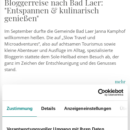
Bloggerreise nach Bad Laer:
"Entspannen & kulinarisch
genießen"
Im September durfte die Gemeinde Bad Laer Janna Kamphof
willkommen heißen. Die auf „Slow Travel und
Microadventures“, also auf achtsamen Tourismus sowie
kleine Abenteuer und Ausflüge im Alltag, spezialisierte
Bloggerin stattete dem Sole-Heilbad einen Besuch ab, der
ganz im Zeichen der Entschleunigung und des Genusses
stand.
mehr
Mi
Zustimmung
Details
Anzeigeneinstellungen
Über
25.09.
Verantwortungsvoller Umgang mit Ihren Daten