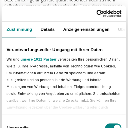
Selbstbewusstsein und Lebensfreude. Denn diese liegen wie
man weiß nicht zuletzt in einem aufrechten Gang.
Zustimmung
Details
Anzeigeneinstellungen
Über
Verantwortungsvoller Umgang mit Ihren Daten
Wir und
unsere 1022 Partner
verarbeiten Ihre persönlichen Daten,
wie z. B. Ihre IP-Adresse, mithilfe von Technologien wie Cookies,
um Informationen auf Ihrem Gerät zu speichern und darauf
zuzugreifen und so personalisierte Werbung und Inhalte,
Messungen von Werbung und Inhalten, Zielgruppenforschung
sowie Entwicklung von Angeboten zu ermöglichen. Sie entscheiden
Bild vergrößern
darüber, wer Ihre Daten für welche Zwecke nutzt. Sie können Ihre
Einwilligung jederzeit über die Cookie-Erklärung oder durch
Klicken auf das Privacy Trigger Symbol ändern oder widerrufen
Einwilligungsauswahl
Notwendig
Wenn Sie es erlauben, würden wir auch gerne: