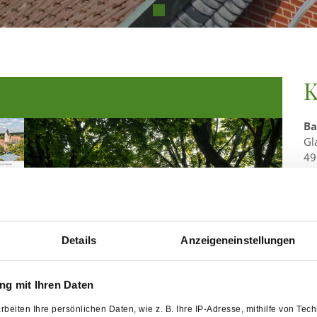
K
Ba
Gl
49
Te
E-
ww
Öf
Details
Anzeigeneinstellungen
To
Mo
Mo
Nachhaltig reisen
g mit Ihren Daten
So
rbeiten Ihre persönlichen Daten, wie z. B. Ihre IP-Adresse, mithilfe von Te