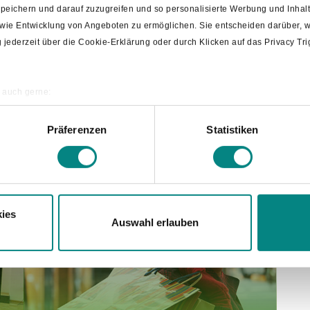
 speichern und darauf zuzugreifen und so personalisierte Werbung und Inh
owie Entwicklung von Angeboten zu ermöglichen. Sie entscheiden darüber, w
ng jederzeit über die Cookie-Erklärung oder durch Klicken auf das Privacy T
 auch gerne:
ografische Lage erfassen, welche bis auf einige Meter genau sein können
annen nach bestimmten Merkmalen (Fingerprinting) identifizieren
Präferenzen
Statistiken
Tourist-Information
re persönlichen Daten verarbeitet werden, und legen Sie Ihre Präferenzen i
ies
Auswahl erlauben