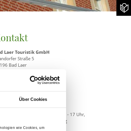
ontakt
d Laer Touristik GmbH
andorfer Straße 5
196 Bad Laer
l.: 05424 2911-88
Mail:
touristinfo@bad-laer.de
w.bad-laer.de
fnungszeiten
Über Cookies
urist-Information
ntag – Samstag 10 – 13 Uhr,
ntag, Donnerstag und Freitag 14 - 17 Uhr,
nn- und Feiertage anlassabhängig
chnologien wie Cookies, um