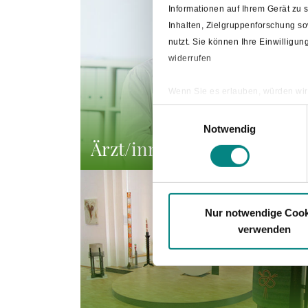
Informationen auf Ihrem Gerät zu
Inhalten, Zielgruppenforschung s
nutzt. Sie können Ihre Einwilligu
widerrufen
Wenn Sie es erlauben, würden wir
Informationen über Ihre ge
Einwilligungsauswahl
Ihr Gerät durch aktives Sc
Notwendig
Ärzt/innen & Apotheken
Erfahren Sie mehr darüber, wie Ih
Nur notwendige Cook
verwenden