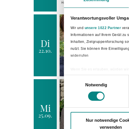
Verantwortungsvoller Umgan
Wir und
unsere 1022 Partner
vera
Informationen auf Ihrem Gerät zu
Di
Inhalten, Zielgruppenforschung s
nutzt. Sie können Ihre Einwilligu
22.10.
widerrufen
Wenn Sie es erlauben, würden wir
Informationen über Ihre ge
Einwilligungsauswahl
Ihr Gerät durch aktives Sc
Notwendig
Erfahren Sie mehr darüber, wie Ih
Mi
25.09.
Nur notwendige Cook
verwenden