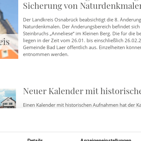
Sicherung von Naturdenkmale
Der Landkreis Osnabrück beabsichtigt die 8. Änderun
Naturdenkmalen. Der Änderungsbereich befindet sich
Steinbruchs „Anneliese“ im Kleinen Berg. Die für die 
liegen in der Zeit vom 26.01. bis einschließlich 26.0
Gemeinde Bad Laer öffentlich aus. Einzelheiten könn
entnommen werden.
Neuer Kalender mit historisch
Einen Kalender mit historischen Aufnahmen hat der K
diesem Jahr enthält der Kalender schwarz-weiß Aufnah
Hand koloriert wurden. Insbesondere bei älteren Ansi
Details
Anzeigeneinstellungen