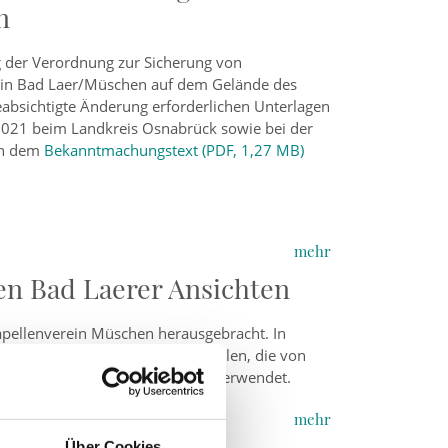
n
g der Verordnung zur Sicherung von
 in Bad Laer/Müschen auf dem Gelände des
beabsichtigte Änderung erforderlichen Unterlagen
2.2021 beim Landkreis Osnabrück sowie bei der
en dem
Bekanntmachungstext (PDF, 1,27 MB)
mehr
en Bad Laerer Ansichten
apellenverein Müschen herausgebracht. In
men aus Laer und seinen Ortsteilen, die von
chtskarten wurde diese Technik verwendet.
mehr
Über Cookies