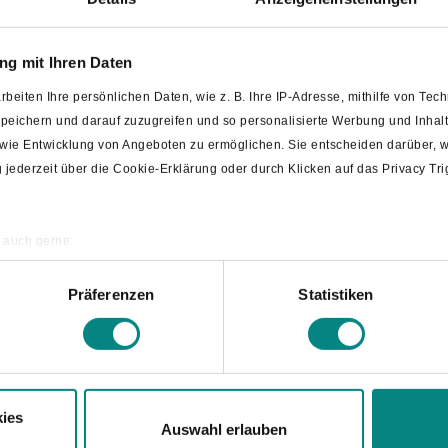
Bloggerreise nach Bad Laer: "
g mit Ihren Daten
genießen"
rbeiten Ihre persönlichen Daten, wie z. B. Ihre IP-Adresse, mithilfe von Te
 speichern und darauf zuzugreifen und so personalisierte Werbung und Inh
Im September durfte die Gemeinde Bad Laer Janna Ka
owie Entwicklung von Angeboten zu ermöglichen. Sie entscheiden darüber, w
und Microadventures“, also auf achtsamen Tourismus s
ng jederzeit über die Cookie-Erklärung oder durch Klicken auf das Privacy T
spezialisierte Bloggerin stattete dem Sole-Heilbad ein
Entschleunigung und des Genusses stand.
 auch gerne:
ografische Lage erfassen, welche bis auf einige Meter genau sein können
Neues Standesamt-Team stellt 
annen nach bestimmten Merkmalen (Fingerprinting) identifizieren
Präferenzen
Statistiken
re persönlichen Daten verarbeitet werden, und legen Sie Ihre Präferenzen i
Dem Stellenwert der unterschiedlichen Themenfelder g
Bürgermeister Tobias Avermann bei der diesjährigen 
Ordnung und Soziales“ in die Fachbereiche 2 – „Bauen
künftig durch zwei neue Fachbereichsleiter koordinier
ies
Aufgabe für den Bereich „Ordnung und Soziales“ wahr
Auswahl erlauben