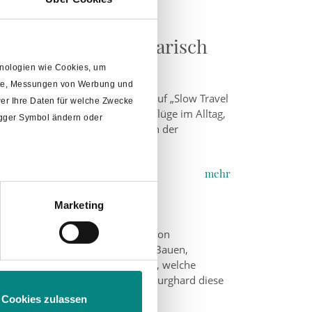
Entspannen & kulinarisch
chnologien wie Cookies, um
alte, Messungen von Werbung und
mphof willkommen heißen. Die auf „Slow Travel
er Ihre Daten für welche Zwecke
owie kleine Abenteuer und Ausflüge im Alltag,
rigger Symbol ändern oder
en Besuch ab, der ganz im Zeichen der
mehr
sich vor
Marketing
m
Abschnitt Einzelheiten
fest.
erecht zu werden, war das Ziel von
Trennung des Fachbereiches 2 – „Bauen,
“ und 3 – „Ordnung und Soziales“, welche
t werden. Seit Juli nimmt Daniel Burghard diese
.
Cookies zulassen