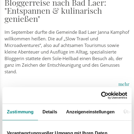
Bloggerreise nach Bad Laer:
"Entspannen & kulinarisch
genießen"
Im September durfte die Gemeinde Bad Laer Janna Kamphof
willkommen heißen. Die auf „Slow Travel und
Microadventures“, also auf achtsamen Tourismus sowie
kleine Abenteuer und Ausflüge im Alltag, spezialisierte
Bloggerin stattete dem Sole-Heilbad einen Besuch ab, der
ganz im Zeichen der Entschleunigung und des Genusses
stand.
mehr
Mi
Zustimmung
Details
Anzeigeneinstellungen
Über
25.09.
Verantwortungsvoller Umgang mit Ihren Daten