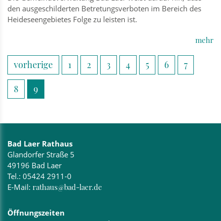
den ausgeschilderten Betretungsverboten im Bereich des
Heideseengebietes Folge zu leisten ist.
mehr
vorherige
1
2
3
4
5
6
7
8
9
Bad Laer Rathaus
Glandorfer Straße 5
49196 Bad Laer
Tel.:
05424 2911-0
E-Mail:
rathaus@bad-laer.de
Öffnungszeiten