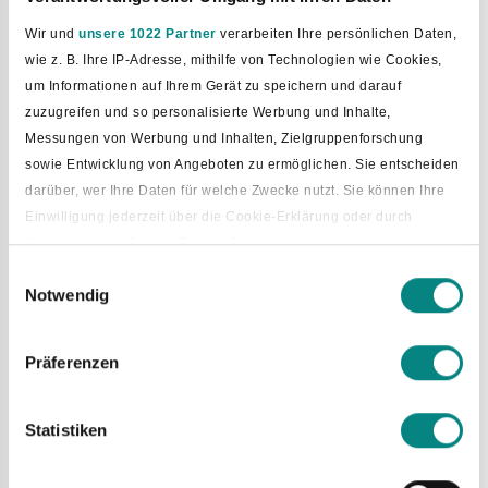
Wir und
unsere 1022 Partner
verarbeiten Ihre persönlichen Daten,
wie z. B. Ihre IP-Adresse, mithilfe von Technologien wie Cookies,
um Informationen auf Ihrem Gerät zu speichern und darauf
zuzugreifen und so personalisierte Werbung und Inhalte,
Messungen von Werbung und Inhalten, Zielgruppenforschung
sowie Entwicklung von Angeboten zu ermöglichen. Sie entscheiden
darüber, wer Ihre Daten für welche Zwecke nutzt. Sie können Ihre
Einwilligung jederzeit über die Cookie-Erklärung oder durch
Klicken auf das Privacy Trigger Symbol ändern oder widerrufen
Einwilligungsauswahl
Notwendig
Wenn Sie es erlauben, würden wir auch gerne:
Neues Standesamt-Team stellt
Informationen über Ihre geografische Lage erfassen, welche
sich vor
bis auf einige Meter genau sein können
Präferenzen
Ihr Gerät durch aktives Scannen nach bestimmten
Dem Stellenwert der unterschiedlichen Themenfelder
Merkmalen (Fingerprinting) identifizieren
gerecht zu werden, war das Ziel von Bürgermeister Tobias
Statistiken
Erfahren Sie mehr darüber, wie Ihre persönlichen Daten verarbeitet
Avermann bei der diesjährigen Trennung des Fachbereiches
werden, und legen Sie Ihre Präferenzen im
Abschnitt Einzelheiten
2 – „Bauen, Ordnung und Soziales“ in die Fachbereiche 2 –
„Bauen“ und 3 – „Ordnung und Soziales“, welche künftig
fest.