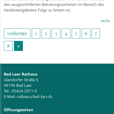
den ausgeschilderten Betretungsverboten im Bereich des
Heideseengebietes Folge zu leisten ist.
mehr
vorherige
1
2
3
4
5
6
7
8
9
Bad Laer Rathaus
Glandorfer Straße 5
49196 Bad Laer
Tel.:
05424 2911-0
E-Mail:
rathaus@bad-laer.de
Öffnungszeiten