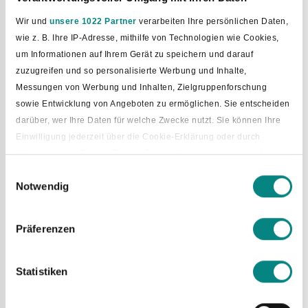
Wir und
unsere 1022 Partner
verarbeiten Ihre persönlichen Daten,
wie z. B. Ihre IP-Adresse, mithilfe von Technologien wie Cookies,
um Informationen auf Ihrem Gerät zu speichern und darauf
zuzugreifen und so personalisierte Werbung und Inhalte,
Messungen von Werbung und Inhalten, Zielgruppenforschung
sowie Entwicklung von Angeboten zu ermöglichen. Sie entscheiden
darüber, wer Ihre Daten für welche Zwecke nutzt. Sie können Ihre
Einwilligung jederzeit über die Cookie-Erklärung oder durch
Klicken auf das Privacy Trigger Symbol ändern oder widerrufen
Einwilligungsauswahl
Notwendig
Wenn Sie es erlauben, würden wir auch gerne:
Neues Standesamt-Team stellt
Informationen über Ihre geografische Lage erfassen, welche
sich vor
bis auf einige Meter genau sein können
Präferenzen
Ihr Gerät durch aktives Scannen nach bestimmten
Dem Stellenwert der unterschiedlichen Themenfelder
Merkmalen (Fingerprinting) identifizieren
gerecht zu werden, war das Ziel von Bürgermeister Tobias
Statistiken
Erfahren Sie mehr darüber, wie Ihre persönlichen Daten verarbeitet
Avermann bei der diesjährigen Trennung des Fachbereiches
werden, und legen Sie Ihre Präferenzen im
Abschnitt Einzelheiten
2 – „Bauen, Ordnung und Soziales“ in die Fachbereiche 2 –
„Bauen“ und 3 – „Ordnung und Soziales“, welche künftig
fest.