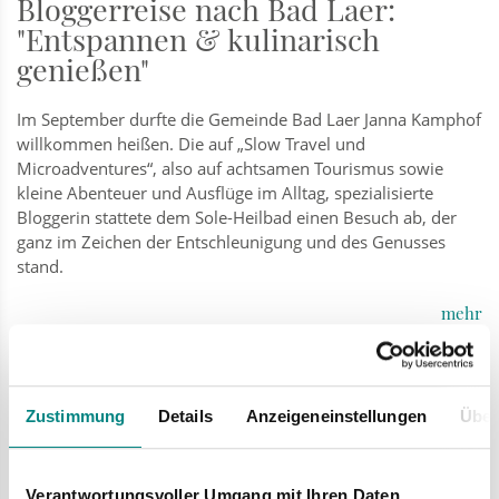
Bloggerreise nach Bad Laer:
"Entspannen & kulinarisch
genießen"
Im September durfte die Gemeinde Bad Laer Janna Kamphof
willkommen heißen. Die auf „Slow Travel und
Microadventures“, also auf achtsamen Tourismus sowie
kleine Abenteuer und Ausflüge im Alltag, spezialisierte
Bloggerin stattete dem Sole-Heilbad einen Besuch ab, der
ganz im Zeichen der Entschleunigung und des Genusses
stand.
mehr
Mi
Zustimmung
Details
Anzeigeneinstellungen
Über
25.09.
Verantwortungsvoller Umgang mit Ihren Daten