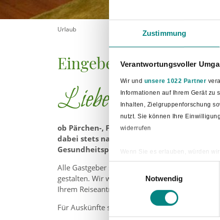
Urlaub
Zustimmung
Eingebettet in erholsa
Verantwortungsvoller Umgan
Wir und
unsere 1022 Partner
vera
Liebe Gäste,
Informationen auf Ihrem Gerät zu
Inhalten, Zielgruppenforschung s
nutzt. Sie können Ihre Einwilligu
ob Pärchen-, Freundinnen- oder Familienurl
widerrufen
dabei stets natürlich und bodenständig. Hie
Gesundheitsprophylaxe oder spannende Erl
Wenn Sie es erlauben, würden wir
Informationen über Ihre ge
Einwilligungsauswahl
Alle Gastgeber sind bemüht, Ihnen den Aufenth
Ihr Gerät durch aktives Sc
gestalten. Wir weisen vorsorglich darauf hin, da
Notwendig
Ihrem Reiseantritt variieren können. Alle genann
Erfahren Sie mehr darüber, wie Ih
Für Auskünfte stehen wir Ihnen gerne nach bes