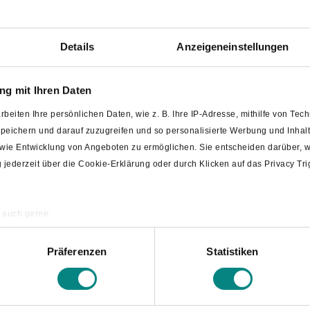
Details
Anzeigeneinstellungen
mer Natur
g mit Ihren Daten
rbeiten Ihre persönlichen Daten, wie z. B. Ihre IP-Adresse, mithilfe von Te
 speichern und darauf zuzugreifen und so personalisierte Werbung und Inh
owie Entwicklung von Angeboten zu ermöglichen. Sie entscheiden darüber, w
ng jederzeit über die Cookie-Erklärung oder durch Klicken auf das Privacy T
aub: Das Angebot in Bad Laer ist auf hohem Niveau,
r kann jeder etwas für sich tun, sei es
ebnisse im Freien.
 auch gerne:
ografische Lage erfassen, welche bis auf einige Meter genau sein können
alt in unserem Sole-Heilbad so angenehm wie möglich zu
annen nach bestimmten Merkmalen (Fingerprinting) identifizieren
ss die hier veröffentlichten Preise unter Umständen bis zu
Präferenzen
Statistiken
ten Preise verstehen sich zzgl. Kurtaxe.
re persönlichen Daten verarbeitet werden, und legen Sie Ihre Präferenzen i
tem Wissen zur Verfügung.