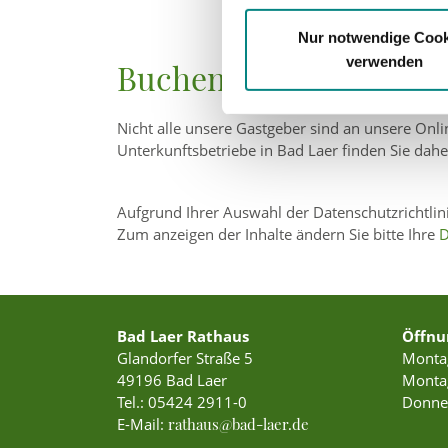
Nur notwendige Cook
verwenden
Buchen
Nicht alle unsere Gastgeber sind an unsere Onl
Unterkunftsbetriebe in Bad Laer finden Sie dahe
Aufgrund Ihrer Auswahl der Datenschutzrichtlini
Zum anzeigen der Inhalte ändern Sie bitte Ihre
D
Bad Laer Rathaus
Öffnu
Glandorfer Straße 5
Montag
49196 Bad Laer
Montag
Tel.:
05424 2911-0
Donner
E-Mail:
rathaus@bad-laer.de