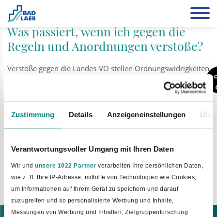
Leben
Was passiert, wenn ich gegen die
Regeln und Anordnungen verstoße?
Verstöße gegen die Landes-VO stellen Ordnungswidrigkeiten
nach § 73 Abs. 1 a Nr. 24 IfSG dar und werden mit
Bußgeldern bis zu 25 000 Euro geahndet. Die nach dem
Infektionsschutzgesetz zuständigen Behörden und die
Polizei sind gehalten, die Bestimmungen dieser Verordnung
Zustimmung
Details
Anzeigeneinstellungen
Über
durchzusetzen und Verstöße zu ahnden.
Verantwortungsvoller Umgang mit Ihren Daten
Wir und
unsere 1022 Partner
verarbeiten Ihre persönlichen Daten,
wie z. B. Ihre IP-Adresse, mithilfe von Technologien wie Cookies,
um Informationen auf Ihrem Gerät zu speichern und darauf
zuzugreifen und so personalisierte Werbung und Inhalte,
Messungen von Werbung und Inhalten, Zielgruppenforschung