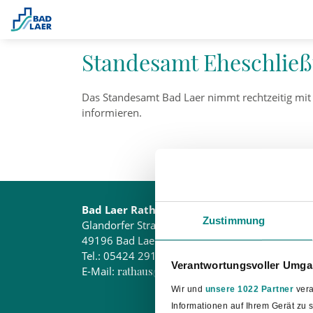
Leben
Standesamt Eheschlie
Das Standesamt Bad Laer nimmt rechtzeitig mi
informieren.
Bad Laer Rathaus
Öffnu
Zustimmung
Glandorfer Straße 5
Montag
49196 Bad Laer
Montag
Tel.:
05424 2911-0
Donner
Verantwortungsvoller Umgan
E-Mail:
rathaus@bad-laer.de
Wir und
unsere 1022 Partner
vera
Informationen auf Ihrem Gerät zu