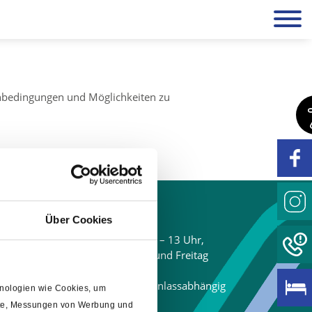
enbedingungen und Möglichkeiten zu
Öffnungszeiten
Über Cookies
Tourist-Information
Montag – Samstag 10 – 13 Uhr,
Montag, Donnerstag und Freitag
e
14 - 17 Uhr,
Sonn- und Feiertage anlassabhängig
chnologien wie Cookies, um
alte, Messungen von Werbung und