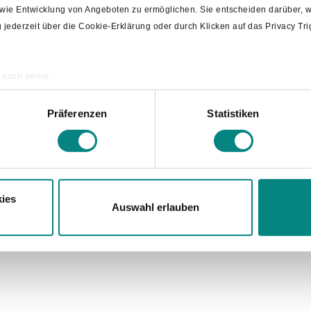
Erklärung zur Ba
owie Entwicklung von Angeboten zu ermöglichen. Sie entscheiden darüber, w
ng jederzeit über die Cookie-Erklärung oder durch Klicken auf das Privacy T
 auch gerne:
ografische Lage erfassen, welche bis auf einige Meter genau sein können
annen nach bestimmten Merkmalen (Fingerprinting) identifizieren
Präferenzen
Statistiken
re persönlichen Daten verarbeitet werden, und legen Sie Ihre Präferenzen i
ies
Auswahl erlauben