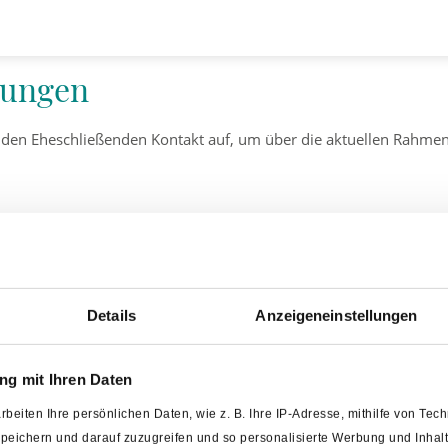
ßungen
t den Eheschließenden Kontakt auf, um über die aktuellen Rahm
ngszeiten
Bad Laer Touristik GmbH
Details
Anzeigeneinstellungen
 – Freitag, 8.30 – 12 Uhr
Glandorfer Straße 5
, 15 – 17 Uhr
49196 Bad Laer
stag, 15 – 18 Uhr
Tel.:
05424 2911-88
g mit Ihren Daten
E-Mail:
touristinfo@bad-laer.d
rbeiten Ihre persönlichen Daten, wie z. B. Ihre IP-Adresse, mithilfe von Te
 speichern und darauf zuzugreifen und so personalisierte Werbung und Inh