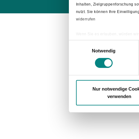
Inhalten, Zielgruppenforschung s
nutzt. Sie können Ihre Einwilligu
widerrufen
Wenn Sie es erlauben, würden wir
Informationen über Ihre ge
Einwilligungsauswahl
Ihr Gerät durch aktives Sc
Notwendig
Erfahren Sie mehr darüber, wie Ih
Nur notwendige Cook
verwenden