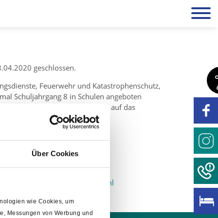
18.04.2020 geschlossen.
ttungsdienste, Feuerwehr und Katastrophenschutz,
imal Schuljahrgang 8 in Schulen angeboten
kleinen Gruppen stattfinden und auf das
Kindes_2020.03.14.pdf
Über Cookies
wertes-von-a-z/kindergaerten.html
chnologien wie Cookies, um
alte, Messungen von Werbung und