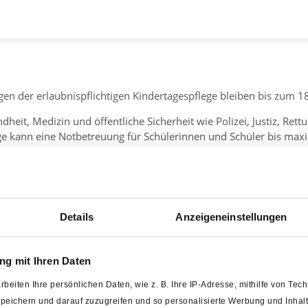
gen der erlaubnispflichtigen Kindertagespflege bleiben bis zum 
dheit, Medizin und öffentliche Sicherheit wie Polizei, Justiz, Re
ge kann eine Notbetreuung für Schülerinnen und Schüler bis max
Bedarf Notgruppen gebildet werden. Diese Notbetreuung wird in 
eck.de/fileadmin/user_upload/Antrag_auf_Notbetreuung_eines_
dertagespflege:
https://www.landkreis-
Details
Anzeigeneinstellungen
asisinfo_corona_fr_kitas_9.3.-1.pdf
.bad-laer.de/leben/buergerservice/was-erledige-ich-wo/wissens
g mit Ihren Daten
rbeiten Ihre persönlichen Daten, wie z. B. Ihre IP-Adresse, mithilfe von Te
 speichern und darauf zuzugreifen und so personalisierte Werbung und Inh