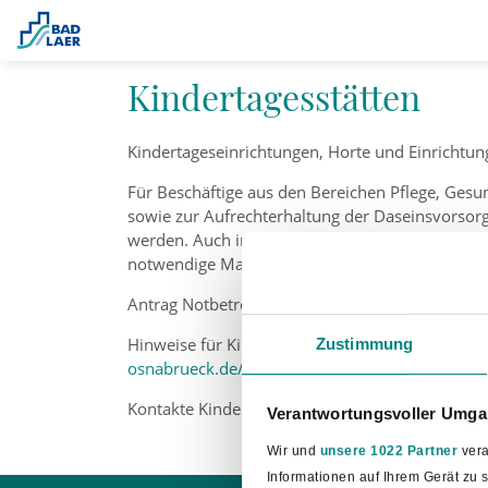
Leben
Kindertagesstätten
Kindertageseinrichtungen, Horte und Einrichtun
Für Beschäftige aus den Bereichen Pflege, Gesun
sowie zur Aufrechterhaltung der Daseinsvorsor
werden. Auch in Kindertagesstätten können bei 
notwendige Maß begrenzt werden.
Antrag Notbetreuung KiTa:
https://www.osnabru
Hinweise für Kindertageseinrichtungen und Kin
Zustimmung
osnabrueck.de/sites/default/files/pdf_dateien/b
Kontakte Kindertageseinrichtungen:
https://www
Verantwortungsvoller Umgan
Wir und
unsere 1022 Partner
vera
Informationen auf Ihrem Gerät zu