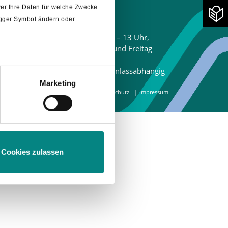
er Ihre Daten für welche Zwecke
Öffnungszeiten
rigger Symbol ändern oder
Tourist-Information
Montag – Samstag 10 – 13 Uhr,
Montag, Donnerstag und Freitag
e
14 - 17 Uhr,
Sonn- und Feiertage anlassabhängig
Marketing
rrierefreiheit
Sitemap
AGB
Datenschutz
Impressum
m
Abschnitt Einzelheiten
fest.
Cookies zulassen