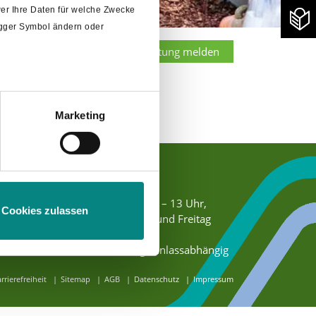
er Ihre Daten für welche Zwecke
rigger Symbol ändern oder
Veranstaltung melden
öglich.
Marketing
m
Abschnitt Einzelheiten
fest.
Öffnungszeiten
Tourist-Information
Montag – Samstag 10 – 13 Uhr,
Cookies zulassen
Montag, Donnerstag und Freitag
e
14 - 17 Uhr,
Sonn- und Feiertage anlassabhängig
rrierefreiheit
Sitemap
AGB
Datenschutz
Impressum