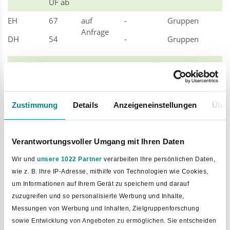
ÜF ab
EH
67
auf
-
Gruppen
Anfrage
DH
54
-
Gruppen
Anzahl
bis
Preis pro
Zuschläge
Zuschläge
Wohn.
Personen
Wohnung €
HP
VP
€ pro
€ pro
Person
Person
Zustimmung
Details
Anzeigeneinstellungen
Über
3
2-4
97
auf
-
Anfrage
Verantwortungsvoller Umgang mit Ihren Daten
Wir und
unsere 1022 Partner
verarbeiten Ihre persönlichen Daten,
wie z. B. Ihre IP-Adresse, mithilfe von Technologien wie Cookies,
zurück zur Auswahl
um Informationen auf Ihrem Gerät zu speichern und darauf
zuzugreifen und so personalisierte Werbung und Inhalte,
Messungen von Werbung und Inhalten, Zielgruppenforschung
sowie Entwicklung von Angeboten zu ermöglichen. Sie entscheiden