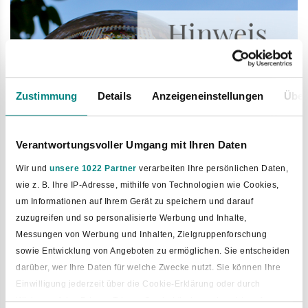
Zustimmung
Details
Anzeigeneinstellungen
Über
Verantwortungsvoller Umgang mit Ihren Daten
Wir und
unsere 1022 Partner
verarbeiten Ihre persönlichen Daten,
wie z. B. Ihre IP-Adresse, mithilfe von Technologien wie Cookies,
um Informationen auf Ihrem Gerät zu speichern und darauf
04. März 2025
zuzugreifen und so personalisierte Werbung und Inhalte,
Mikrozensus 2025
Messungen von Werbung und Inhalten, Zielgruppenforschung
sowie Entwicklung von Angeboten zu ermöglichen. Sie entscheiden
Auch im Jahr 2025 wird der Mikrozensus durch das
darüber, wer Ihre Daten für welche Zwecke nutzt. Sie können Ihre
niedersächsische Landesamt für Statistik erhoben. Hierfür
Einwilligung jederzeit über die Cookie-Erklärung oder durch
werden rund 1 % der Haushalte im Bundesgebiet befragt.
Klicken auf das Privacy Trigger Symbol ändern oder widerrufen