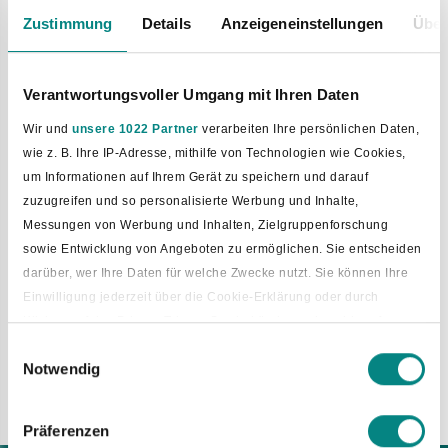
Allgemeine Bürgerhotline des Landes Niedersachsen
Zustimmung
Details
Anzeigeneinstellungen
Über
zu COVID-19
Die Niedersächsische Landesregierung stellt für Fragen der
Bürgerinnen und Bürger ab sofort von montags bis freitags
Verantwortungsvoller Umgang mit Ihren Daten
von 8 Uhr bis 22 Uhr eine neue, zentrale Hotline zur
Wir und
unsere 1022 Partner
verarbeiten Ihre persönlichen Daten,
Verfügung. Die Hotline ist unter der folgenden
wie z. B. Ihre IP-Adresse, mithilfe von Technologien wie Cookies,
Telefonnummer erreichbar:
um Informationen auf Ihrem Gerät zu speichern und darauf
Tel.: 0511 120 6000
zuzugreifen und so personalisierte Werbung und Inhalte,
Diese vom Niedersächsischen Ministerium für Inneres und
Messungen von Werbung und Inhalten, Zielgruppenforschung
Sport für die Landesregierung geschaltete Hotline soll
sowie Entwicklung von Angeboten zu ermöglichen. Sie entscheiden
allgemeine, direkt verfügbare Informationen zum
darüber, wer Ihre Daten für welche Zwecke nutzt. Sie können Ihre
Coronavirus und seinen Folgen unmittelbar geben,
Einwilligung jederzeit über die Cookie-Erklärung oder durch
ansonsten aber der Vermittlung zu anderen
Klicken auf das Privacy Trigger Symbol ändern oder widerrufen
Ansprechpartnerinnen und Ansprechpartnern aus
verschieden Bereichen der Landesregierung dienen.
Einwilligungsauswahl
Notwendig
Wenn Sie es erlauben, würden wir auch gerne:
Informationen über Ihre geografische Lage erfassen, welche
bis auf einige Meter genau sein können
Präferenzen
Ihr Gerät durch aktives Scannen nach bestimmten