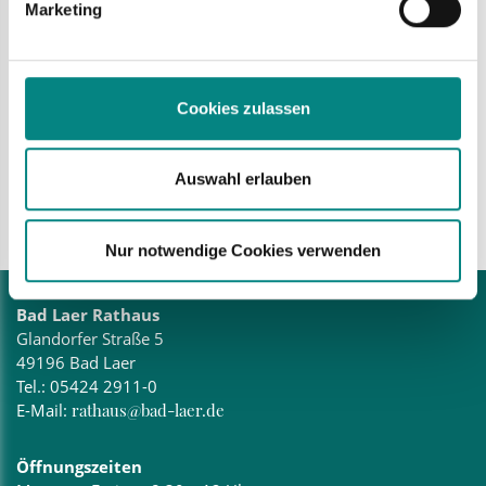
Marketing
Seydel (Email:
seydel@bad-laer.de
, Tel. 05424/2911-60)
sowie Frau Kovenstroth (Email:
kovenstroth@bad-laer.de
,
Tel. 05424/2911-65) zur Verfügung.
Weitere Informationen finden Sie
hier
.
Cookies zulassen
Auswahl erlauben
zurück zur Auswahl
Nur notwendige Cookies verwenden
Bad Laer Rathaus
Glandorfer Straße 5
49196 Bad Laer
Tel.:
05424 2911-0
E-Mail:
rathaus@bad-laer.de
Öffnungszeiten