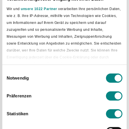
Wir und
unsere 1022 Partner
verarbeiten Ihre persönlichen Daten,
wie z. B. Ihre IP-Adresse, mithilfe von Technologien wie Cookies,
um Informationen auf Ihrem Gerät zu speichern und darauf
zuzugreifen und so personalisierte Werbung und Inhalte,
Messungen von Werbung und Inhalten, Zielgruppenforschung
24. Juni 2026
sowie Entwicklung von Angeboten zu ermöglichen. Sie entscheiden
Grundstücksvergabe zur Errichtung
darüber, wer Ihre Daten für welche Zwecke nutzt. Sie können Ihre
Einwilligung jederzeit über die Cookie-Erklärung oder durch
von Mehrfamilienhäusern im
Klicken auf das Privacy Trigger Symbol ändern oder widerrufen
Baugebiet “Östlich Westerwieder
Einwilligungsauswahl
Weg”
Notwendig
Wenn Sie es erlauben, würden wir auch gerne:
Informationen über Ihre geografische Lage erfassen, welche
In zentraler Ortslage entlang der Iburger Straße werden
bis auf einige Meter genau sein können
Präferenzen
aktuell vier baureife Grundstücke zur Errichtung von
Ihr Gerät durch aktives Scannen nach bestimmten
Wohnhäusern veräußert.
Merkmalen (Fingerprinting) identifizieren
Bewerbungen zum Grunderwerb sind per Mail
bis zum 31.
Statistiken
Erfahren Sie mehr darüber, wie Ihre persönlichen Daten verarbeitet
August 2026
an die Gemeinde Bad Laer an die Mailadresse
werden, und legen Sie Ihre Präferenzen im
Abschnitt Einzelheiten
wohnen@bad-laer.de
zu richten. Für Rückfragen stehen Frau
fest.